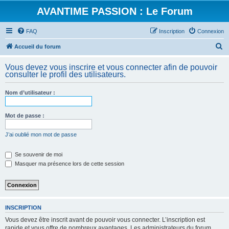
AVANTIME PASSION : Le Forum
FAQ
Inscription
Connexion
R
Accueil du forum
e
Vous devez vous inscrire et vous connecter afin de pouvoir
c
consulter le profil des utilisateurs.
h
Nom d’utilisateur :
e
r
Mot de passe :
c
h
J’ai oublié mon mot de passe
e
Se souvenir de moi
r
Masquer ma présence lors de cette session
INSCRIPTION
Vous devez être inscrit avant de pouvoir vous connecter. L’inscription est
rapide et vous offre de nombreux avantages. Les administrateurs du forum