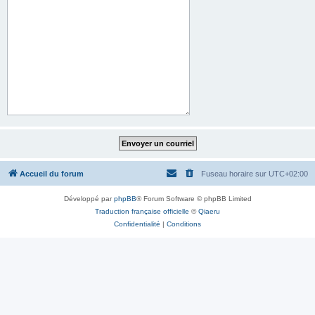
Accueil du forum
Fuseau horaire sur
UTC+02:00
Développé par
phpBB
® Forum Software © phpBB Limited
Traduction française officielle
©
Qiaeru
Confidentialité
|
Conditions