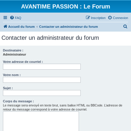
AVANTIME PASSION : Le Forum
FAQ
Inscription
Connexion
R
Accueil du forum
Contacter un administrateur du forum
e
Contacter un administrateur du forum
c
h
Destinataire :
Administrateur
e
r
Votre adresse de courriel :
c
Votre nom :
h
e
Sujet :
r
Corps du message :
Le message sera envoyé en texte brut, sans balise HTML ou BBCode. L’adresse de
retour du message correspond à votre adresse de courriel.