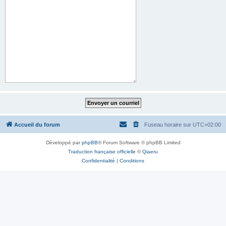
Accueil du forum
Fuseau horaire sur
UTC+02:00
Développé par
phpBB
® Forum Software © phpBB Limited
Traduction française officielle
©
Qiaeru
Confidentialité
|
Conditions