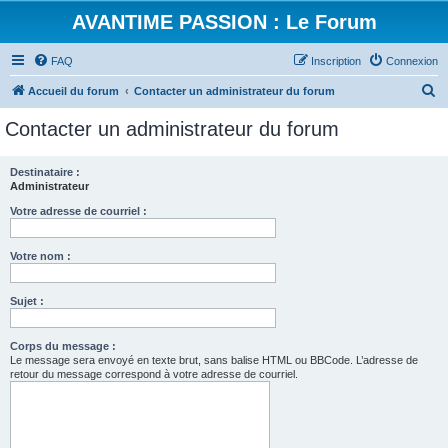
AVANTIME PASSION : Le Forum
FAQ
Inscription
Connexion
R
Accueil du forum
Contacter un administrateur du forum
e
Contacter un administrateur du forum
c
h
Destinataire :
Administrateur
e
r
Votre adresse de courriel :
c
Votre nom :
h
e
Sujet :
r
Corps du message :
Le message sera envoyé en texte brut, sans balise HTML ou BBCode. L’adresse de
retour du message correspond à votre adresse de courriel.