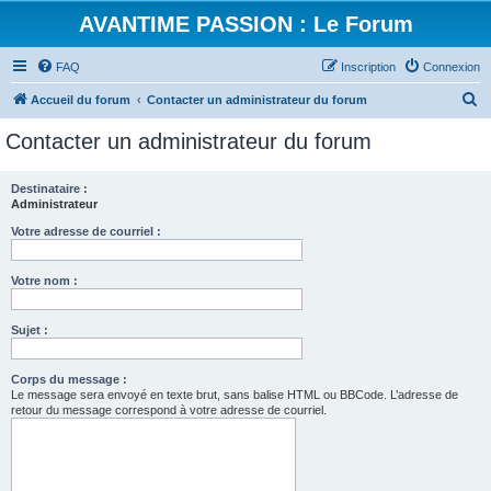
AVANTIME PASSION : Le Forum
FAQ
Inscription
Connexion
R
Accueil du forum
Contacter un administrateur du forum
e
Contacter un administrateur du forum
c
h
Destinataire :
Administrateur
e
r
Votre adresse de courriel :
c
Votre nom :
h
e
Sujet :
r
Corps du message :
Le message sera envoyé en texte brut, sans balise HTML ou BBCode. L’adresse de
retour du message correspond à votre adresse de courriel.