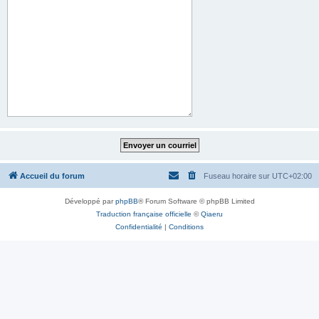
Accueil du forum
Fuseau horaire sur
UTC+02:00
Développé par
phpBB
® Forum Software © phpBB Limited
Traduction française officielle
©
Qiaeru
Confidentialité
|
Conditions