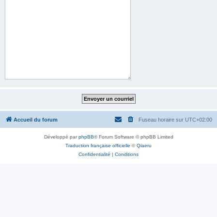
Accueil du forum
Fuseau horaire sur
UTC+02:00
Développé par
phpBB
® Forum Software © phpBB Limited
Traduction française officielle
©
Qiaeru
Confidentialité
|
Conditions