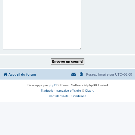
Accueil du forum
Fuseau horaire sur
UTC+02:00
Développé par
phpBB
® Forum Software © phpBB Limited
Traduction française officielle
©
Qiaeru
Confidentialité
|
Conditions