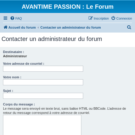
AVANTIME PASSION : Le Forum
FAQ
Inscription
Connexion
R
Accueil du forum
Contacter un administrateur du forum
e
Contacter un administrateur du forum
c
h
Destinataire :
Administrateur
e
r
Votre adresse de courriel :
c
Votre nom :
h
e
Sujet :
r
Corps du message :
Le message sera envoyé en texte brut, sans balise HTML ou BBCode. L’adresse de
retour du message correspond à votre adresse de courriel.