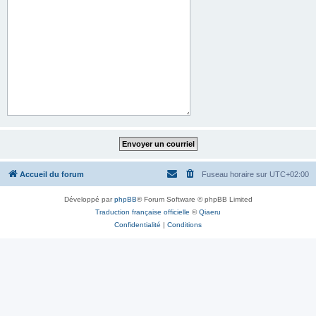
Accueil du forum
Fuseau horaire sur
UTC+02:00
Développé par
phpBB
® Forum Software © phpBB Limited
Traduction française officielle
©
Qiaeru
Confidentialité
|
Conditions