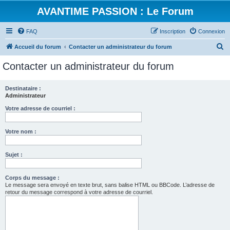
AVANTIME PASSION : Le Forum
FAQ
Inscription
Connexion
R
Accueil du forum
Contacter un administrateur du forum
e
Contacter un administrateur du forum
c
h
Destinataire :
Administrateur
e
r
Votre adresse de courriel :
c
Votre nom :
h
e
Sujet :
r
Corps du message :
Le message sera envoyé en texte brut, sans balise HTML ou BBCode. L’adresse de
retour du message correspond à votre adresse de courriel.