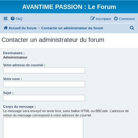
AVANTIME PASSION : Le Forum
FAQ
Inscription
Connexion
R
Accueil du forum
Contacter un administrateur du forum
e
Contacter un administrateur du forum
c
h
Destinataire :
Administrateur
e
r
Votre adresse de courriel :
c
Votre nom :
h
e
Sujet :
r
Corps du message :
Le message sera envoyé en texte brut, sans balise HTML ou BBCode. L’adresse de
retour du message correspond à votre adresse de courriel.