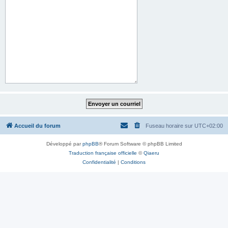
Accueil du forum
Fuseau horaire sur
UTC+02:00
Développé par
phpBB
® Forum Software © phpBB Limited
Traduction française officielle
©
Qiaeru
Confidentialité
|
Conditions