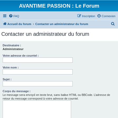
AVANTIME PASSION : Le Forum
FAQ
Inscription
Connexion
R
Accueil du forum
Contacter un administrateur du forum
e
Contacter un administrateur du forum
c
h
Destinataire :
Administrateur
e
r
Votre adresse de courriel :
c
Votre nom :
h
e
Sujet :
r
Corps du message :
Le message sera envoyé en texte brut, sans balise HTML ou BBCode. L’adresse de
retour du message correspond à votre adresse de courriel.