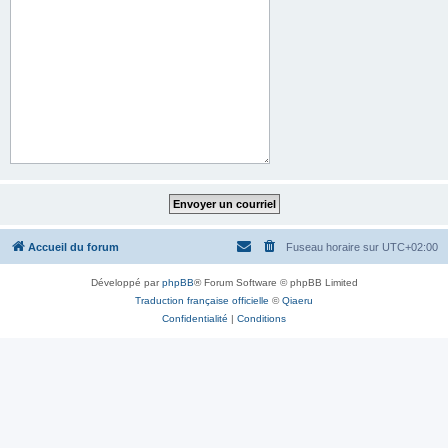
Accueil du forum
Fuseau horaire sur
UTC+02:00
Développé par
phpBB
® Forum Software © phpBB Limited
Traduction française officielle
©
Qiaeru
Confidentialité
|
Conditions