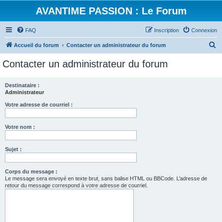
AVANTIME PASSION : Le Forum
FAQ
Inscription
Connexion
R
Accueil du forum
Contacter un administrateur du forum
e
Contacter un administrateur du forum
c
h
Destinataire :
Administrateur
e
r
Votre adresse de courriel :
c
Votre nom :
h
e
Sujet :
r
Corps du message :
Le message sera envoyé en texte brut, sans balise HTML ou BBCode. L’adresse de
retour du message correspond à votre adresse de courriel.