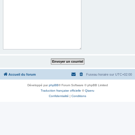
Accueil du forum
Fuseau horaire sur
UTC+02:00
Développé par
phpBB
® Forum Software © phpBB Limited
Traduction française officielle
©
Qiaeru
Confidentialité
|
Conditions