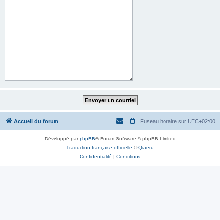
Accueil du forum
Fuseau horaire sur
UTC+02:00
Développé par
phpBB
® Forum Software © phpBB Limited
Traduction française officielle
©
Qiaeru
Confidentialité
|
Conditions