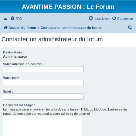
AVANTIME PASSION : Le Forum
FAQ
Inscription
Connexion
R
Accueil du forum
Contacter un administrateur du forum
e
Contacter un administrateur du forum
c
h
Destinataire :
Administrateur
e
r
Votre adresse de courriel :
c
Votre nom :
h
e
Sujet :
r
Corps du message :
Le message sera envoyé en texte brut, sans balise HTML ou BBCode. L’adresse de
retour du message correspond à votre adresse de courriel.