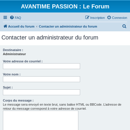
AVANTIME PASSION : Le Forum
FAQ
Inscription
Connexion
R
Accueil du forum
Contacter un administrateur du forum
e
Contacter un administrateur du forum
c
h
Destinataire :
Administrateur
e
r
Votre adresse de courriel :
c
Votre nom :
h
e
Sujet :
r
Corps du message :
Le message sera envoyé en texte brut, sans balise HTML ou BBCode. L’adresse de
retour du message correspond à votre adresse de courriel.