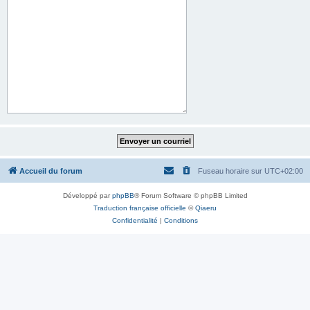
Accueil du forum
Fuseau horaire sur
UTC+02:00
Développé par
phpBB
® Forum Software © phpBB Limited
Traduction française officielle
©
Qiaeru
Confidentialité
|
Conditions