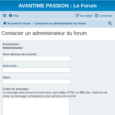
AVANTIME PASSION : Le Forum
FAQ
Inscription
Connexion
R
Accueil du forum
Contacter un administrateur du forum
e
Contacter un administrateur du forum
c
h
Destinataire :
Administrateur
e
r
Votre adresse de courriel :
c
Votre nom :
h
e
Sujet :
r
Corps du message :
Le message sera envoyé en texte brut, sans balise HTML ou BBCode. L’adresse de
retour du message correspond à votre adresse de courriel.