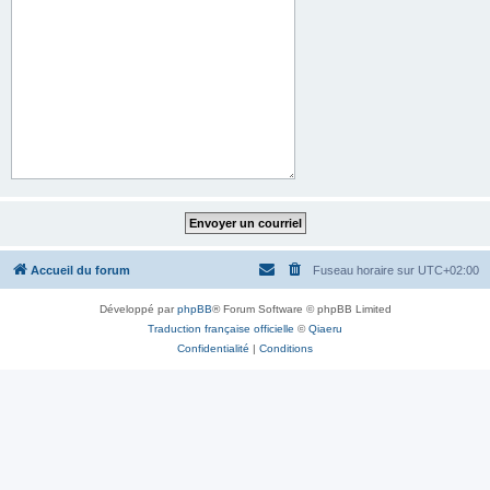
Accueil du forum
Fuseau horaire sur
UTC+02:00
Développé par
phpBB
® Forum Software © phpBB Limited
Traduction française officielle
©
Qiaeru
Confidentialité
|
Conditions