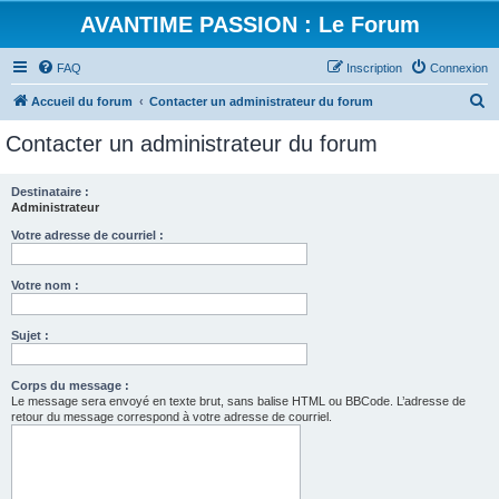
AVANTIME PASSION : Le Forum
FAQ
Inscription
Connexion
R
Accueil du forum
Contacter un administrateur du forum
e
Contacter un administrateur du forum
c
h
Destinataire :
Administrateur
e
r
Votre adresse de courriel :
c
Votre nom :
h
e
Sujet :
r
Corps du message :
Le message sera envoyé en texte brut, sans balise HTML ou BBCode. L’adresse de
retour du message correspond à votre adresse de courriel.