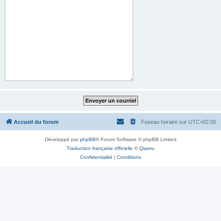
Accueil du forum
Fuseau horaire sur
UTC+02:00
Développé par
phpBB
® Forum Software © phpBB Limited
Traduction française officielle
©
Qiaeru
Confidentialité
|
Conditions