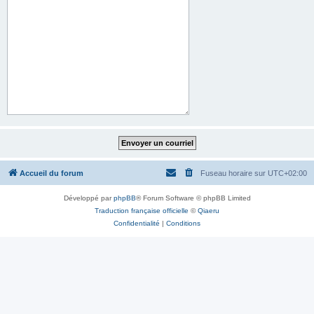
Accueil du forum
Fuseau horaire sur
UTC+02:00
Développé par
phpBB
® Forum Software © phpBB Limited
Traduction française officielle
©
Qiaeru
Confidentialité
|
Conditions