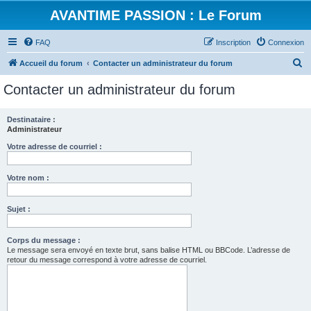
AVANTIME PASSION : Le Forum
FAQ
Inscription
Connexion
R
Accueil du forum
Contacter un administrateur du forum
e
Contacter un administrateur du forum
c
h
Destinataire :
Administrateur
e
r
Votre adresse de courriel :
c
Votre nom :
h
e
Sujet :
r
Corps du message :
Le message sera envoyé en texte brut, sans balise HTML ou BBCode. L’adresse de
retour du message correspond à votre adresse de courriel.