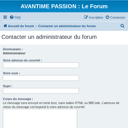
AVANTIME PASSION : Le Forum
FAQ
Inscription
Connexion
R
Accueil du forum
Contacter un administrateur du forum
e
Contacter un administrateur du forum
c
h
Destinataire :
Administrateur
e
r
Votre adresse de courriel :
c
Votre nom :
h
e
Sujet :
r
Corps du message :
Le message sera envoyé en texte brut, sans balise HTML ou BBCode. L’adresse de
retour du message correspond à votre adresse de courriel.