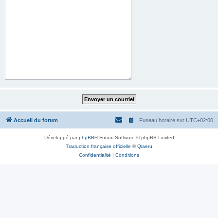
Accueil du forum
Fuseau horaire sur
UTC+02:00
Développé par
phpBB
® Forum Software © phpBB Limited
Traduction française officielle
©
Qiaeru
Confidentialité
|
Conditions