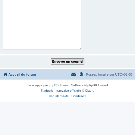
Accueil du forum
Fuseau horaire sur
UTC+02:00
Développé par
phpBB
® Forum Software © phpBB Limited
Traduction française officielle
©
Qiaeru
Confidentialité
|
Conditions