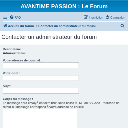
AVANTIME PASSION : Le Forum
FAQ
Inscription
Connexion
R
Accueil du forum
Contacter un administrateur du forum
e
Contacter un administrateur du forum
c
h
Destinataire :
Administrateur
e
r
Votre adresse de courriel :
c
Votre nom :
h
e
Sujet :
r
Corps du message :
Le message sera envoyé en texte brut, sans balise HTML ou BBCode. L’adresse de
retour du message correspond à votre adresse de courriel.