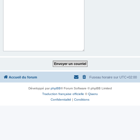
Accueil du forum
Fuseau horaire sur
UTC+02:00
Développé par
phpBB
® Forum Software © phpBB Limited
Traduction française officielle
©
Qiaeru
Confidentialité
|
Conditions