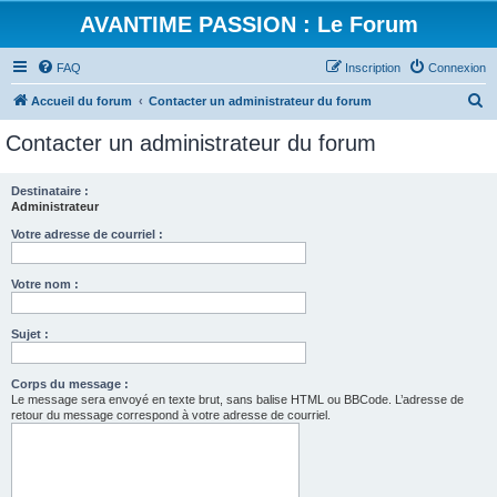
AVANTIME PASSION : Le Forum
FAQ
Inscription
Connexion
R
Accueil du forum
Contacter un administrateur du forum
e
Contacter un administrateur du forum
c
h
Destinataire :
Administrateur
e
r
Votre adresse de courriel :
c
Votre nom :
h
e
Sujet :
r
Corps du message :
Le message sera envoyé en texte brut, sans balise HTML ou BBCode. L’adresse de
retour du message correspond à votre adresse de courriel.