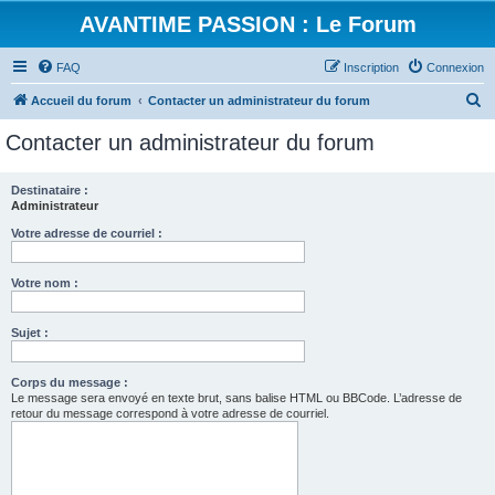
AVANTIME PASSION : Le Forum
FAQ
Inscription
Connexion
R
Accueil du forum
Contacter un administrateur du forum
e
Contacter un administrateur du forum
c
h
Destinataire :
Administrateur
e
r
Votre adresse de courriel :
c
Votre nom :
h
e
Sujet :
r
Corps du message :
Le message sera envoyé en texte brut, sans balise HTML ou BBCode. L’adresse de
retour du message correspond à votre adresse de courriel.