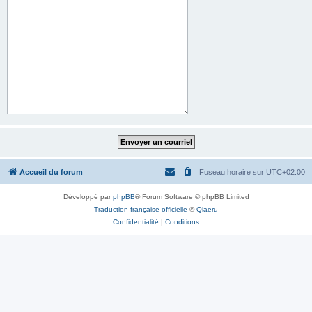
Accueil du forum
Fuseau horaire sur
UTC+02:00
Développé par
phpBB
® Forum Software © phpBB Limited
Traduction française officielle
©
Qiaeru
Confidentialité
|
Conditions