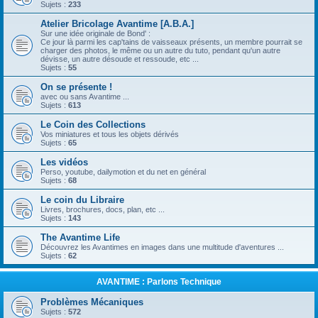
Sujets :
233
Atelier Bricolage Avantime [A.B.A.]
Sur une idée originale de Bond' :
Ce jour là parmi les cap'tains de vaisseaux présents, un membre pourrait se
charger des photos, le même ou un autre du tuto, pendant qu'un autre
dévisse, un autre désoude et ressoude, etc ...
Sujets :
55
On se présente !
avec ou sans Avantime ...
Sujets :
613
Le Coin des Collections
Vos miniatures et tous les objets dérivés
Sujets :
65
Les vidéos
Perso, youtube, dailymotion et du net en général
Sujets :
68
Le coin du Libraire
Livres, brochures, docs, plan, etc ...
Sujets :
143
The Avantime Life
Découvrez les Avantimes en images dans une multitude d'aventures ...
Sujets :
62
AVANTIME : Parlons Technique
Problèmes Mécaniques
Sujets :
572