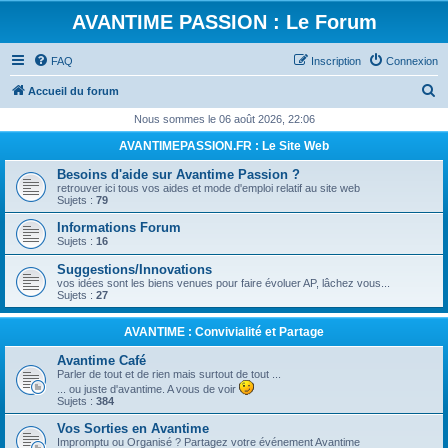
AVANTIME PASSION : Le Forum
FAQ
Inscription
Connexion
R
Accueil du forum
e
Nous sommes le 06 août 2026, 22:06
c
AVANTIMEPASSION.FR : Le Site Web
h
Besoins d'aide sur Avantime Passion ?
e
retrouver ici tous vos aides et mode d'emploi relatif au site web
Sujets :
79
r
Informations Forum
c
Sujets :
16
h
Suggestions/Innovations
e
vos idées sont les biens venues pour faire évoluer AP, lâchez vous...
Sujets :
27
r
AVANTIME : Convivialité et Partage
Avantime Café
Parler de tout et de rien mais surtout de tout ...
... ou juste d'avantime. A vous de voir
Sujets :
384
Vos Sorties en Avantime
Impromptu ou Organisé ? Partagez votre événement Avantime