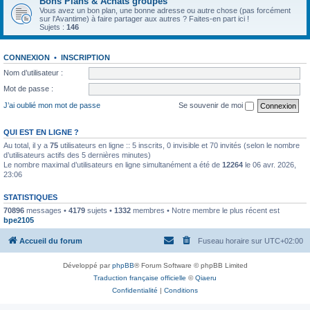
Bons Plans & Achats groupés
Vous avez un bon plan, une bonne adresse ou autre chose (pas forcément
sur l'Avantime) à faire partager aux autres ? Faites-en part ici !
Sujets :
146
CONNEXION
•
INSCRIPTION
Nom d’utilisateur :
Mot de passe :
J’ai oublié mon mot de passe
Se souvenir de moi
QUI EST EN LIGNE ?
Au total, il y a
75
utilisateurs en ligne :: 5 inscrits, 0 invisible et 70 invités (selon le nombre
d’utilisateurs actifs des 5 dernières minutes)
Le nombre maximal d’utilisateurs en ligne simultanément a été de
12264
le 06 avr. 2026,
23:06
STATISTIQUES
70896
messages •
4179
sujets •
1332
membres • Notre membre le plus récent est
bpe2105
Accueil du forum
Fuseau horaire sur
UTC+02:00
Développé par
phpBB
® Forum Software © phpBB Limited
Traduction française officielle
©
Qiaeru
Confidentialité
|
Conditions