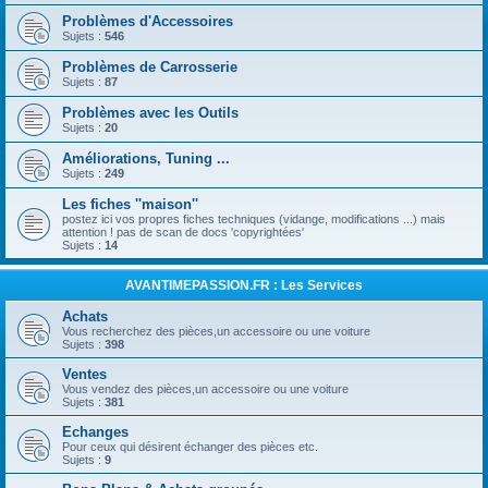
Problèmes d'Accessoires
Sujets :
546
Problèmes de Carrosserie
Sujets :
87
Problèmes avec les Outils
Sujets :
20
Améliorations, Tuning ...
Sujets :
249
Les fiches ''maison''
postez ici vos propres fiches techniques (vidange, modifications ...) mais
attention ! pas de scan de docs 'copyrightées'
Sujets :
14
AVANTIMEPASSION.FR : Les Services
Achats
Vous recherchez des pièces,un accessoire ou une voiture
Sujets :
398
Ventes
Vous vendez des pièces,un accessoire ou une voiture
Sujets :
381
Echanges
Pour ceux qui désirent échanger des pièces etc.
Sujets :
9