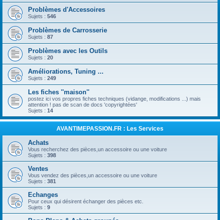
Problèmes d'Accessoires
Sujets :
546
Problèmes de Carrosserie
Sujets :
87
Problèmes avec les Outils
Sujets :
20
Améliorations, Tuning ...
Sujets :
249
Les fiches ''maison''
postez ici vos propres fiches techniques (vidange, modifications ...) mais
attention ! pas de scan de docs 'copyrightées'
Sujets :
14
AVANTIMEPASSION.FR : Les Services
Achats
Vous recherchez des pièces,un accessoire ou une voiture
Sujets :
398
Ventes
Vous vendez des pièces,un accessoire ou une voiture
Sujets :
381
Echanges
Pour ceux qui désirent échanger des pièces etc.
Sujets :
9