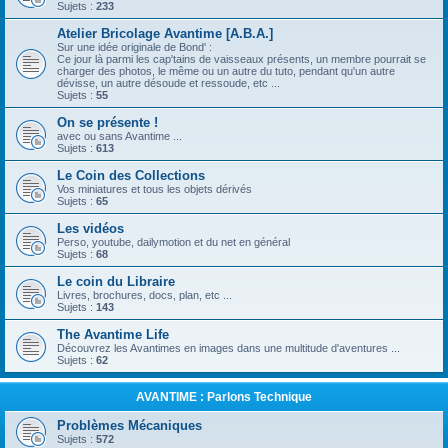
Sujets :
233
Atelier Bricolage Avantime [A.B.A.]
Sur une idée originale de Bond' :
Ce jour là parmi les cap'tains de vaisseaux présents, un membre pourrait se
charger des photos, le même ou un autre du tuto, pendant qu'un autre
dévisse, un autre désoude et ressoude, etc ...
Sujets :
55
On se présente !
avec ou sans Avantime ...
Sujets :
613
Le Coin des Collections
Vos miniatures et tous les objets dérivés
Sujets :
65
Les vidéos
Perso, youtube, dailymotion et du net en général
Sujets :
68
Le coin du Libraire
Livres, brochures, docs, plan, etc ...
Sujets :
143
The Avantime Life
Découvrez les Avantimes en images dans une multitude d'aventures ...
Sujets :
62
AVANTIME : Parlons Technique
Problèmes Mécaniques
Sujets :
572