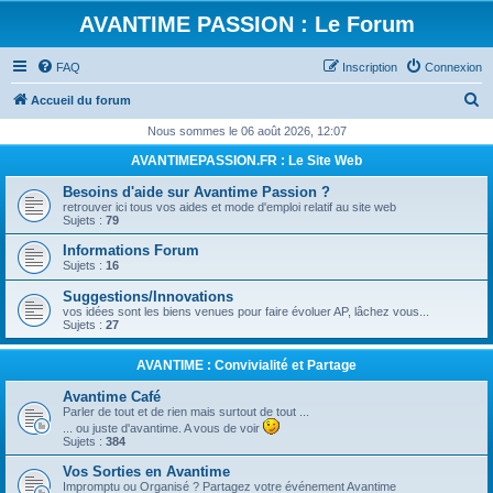
AVANTIME PASSION : Le Forum
FAQ
Inscription
Connexion
R
Accueil du forum
e
Nous sommes le 06 août 2026, 12:07
c
AVANTIMEPASSION.FR : Le Site Web
h
Besoins d'aide sur Avantime Passion ?
e
retrouver ici tous vos aides et mode d'emploi relatif au site web
Sujets :
79
r
Informations Forum
c
Sujets :
16
h
Suggestions/Innovations
e
vos idées sont les biens venues pour faire évoluer AP, lâchez vous...
Sujets :
27
r
AVANTIME : Convivialité et Partage
Avantime Café
Parler de tout et de rien mais surtout de tout ...
... ou juste d'avantime. A vous de voir
Sujets :
384
Vos Sorties en Avantime
Impromptu ou Organisé ? Partagez votre événement Avantime