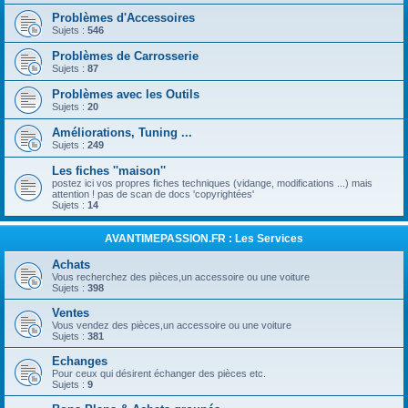
Problèmes d'Accessoires
Sujets :
546
Problèmes de Carrosserie
Sujets :
87
Problèmes avec les Outils
Sujets :
20
Améliorations, Tuning ...
Sujets :
249
Les fiches ''maison''
postez ici vos propres fiches techniques (vidange, modifications ...) mais
attention ! pas de scan de docs 'copyrightées'
Sujets :
14
AVANTIMEPASSION.FR : Les Services
Achats
Vous recherchez des pièces,un accessoire ou une voiture
Sujets :
398
Ventes
Vous vendez des pièces,un accessoire ou une voiture
Sujets :
381
Echanges
Pour ceux qui désirent échanger des pièces etc.
Sujets :
9