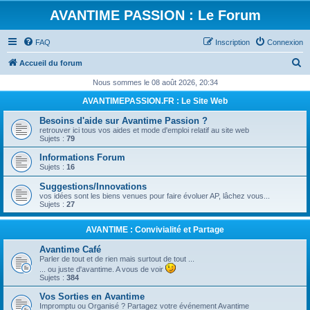
AVANTIME PASSION : Le Forum
FAQ
Inscription
Connexion
R
Accueil du forum
e
Nous sommes le 08 août 2026, 20:34
c
AVANTIMEPASSION.FR : Le Site Web
h
Besoins d'aide sur Avantime Passion ?
e
retrouver ici tous vos aides et mode d'emploi relatif au site web
Sujets :
79
r
Informations Forum
c
Sujets :
16
h
Suggestions/Innovations
e
vos idées sont les biens venues pour faire évoluer AP, lâchez vous...
Sujets :
27
r
AVANTIME : Convivialité et Partage
Avantime Café
Parler de tout et de rien mais surtout de tout ...
... ou juste d'avantime. A vous de voir
Sujets :
384
Vos Sorties en Avantime
Impromptu ou Organisé ? Partagez votre événement Avantime