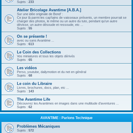
Sujets :
233
Atelier Bricolage Avantime [A.B.A.]
Sur une idée originale de Bond' :
Ce jour là parmi les cap'tains de vaisseaux présents, un membre pourrait se
charger des photos, le même ou un autre du tuto, pendant qu'un autre
dévisse, un autre désoude et ressoude, etc ...
Sujets :
55
On se présente !
avec ou sans Avantime ...
Sujets :
613
Le Coin des Collections
Vos miniatures et tous les objets dérivés
Sujets :
65
Les vidéos
Perso, youtube, dailymotion et du net en général
Sujets :
68
Le coin du Libraire
Livres, brochures, docs, plan, etc ...
Sujets :
143
The Avantime Life
Découvrez les Avantimes en images dans une multitude d'aventures ...
Sujets :
62
AVANTIME : Parlons Technique
Problèmes Mécaniques
Sujets :
572