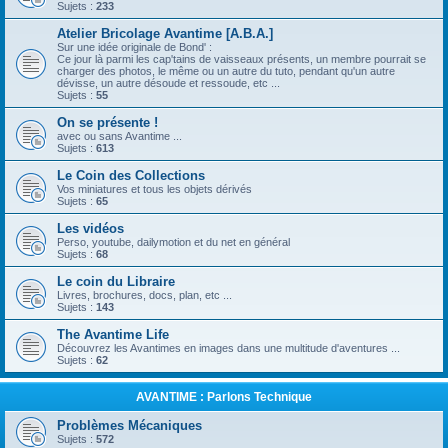
Sujets :
233
Atelier Bricolage Avantime [A.B.A.]
Sur une idée originale de Bond' :
Ce jour là parmi les cap'tains de vaisseaux présents, un membre pourrait se
charger des photos, le même ou un autre du tuto, pendant qu'un autre
dévisse, un autre désoude et ressoude, etc ...
Sujets :
55
On se présente !
avec ou sans Avantime ...
Sujets :
613
Le Coin des Collections
Vos miniatures et tous les objets dérivés
Sujets :
65
Les vidéos
Perso, youtube, dailymotion et du net en général
Sujets :
68
Le coin du Libraire
Livres, brochures, docs, plan, etc ...
Sujets :
143
The Avantime Life
Découvrez les Avantimes en images dans une multitude d'aventures ...
Sujets :
62
AVANTIME : Parlons Technique
Problèmes Mécaniques
Sujets :
572