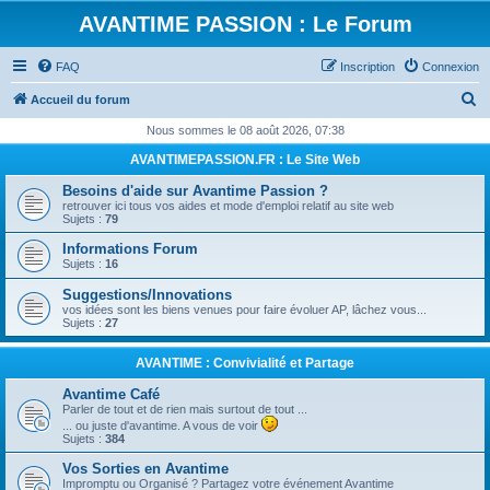
AVANTIME PASSION : Le Forum
FAQ
Inscription
Connexion
R
Accueil du forum
e
Nous sommes le 08 août 2026, 07:38
c
AVANTIMEPASSION.FR : Le Site Web
h
Besoins d'aide sur Avantime Passion ?
e
retrouver ici tous vos aides et mode d'emploi relatif au site web
Sujets :
79
r
Informations Forum
c
Sujets :
16
h
Suggestions/Innovations
e
vos idées sont les biens venues pour faire évoluer AP, lâchez vous...
Sujets :
27
r
AVANTIME : Convivialité et Partage
Avantime Café
Parler de tout et de rien mais surtout de tout ...
... ou juste d'avantime. A vous de voir
Sujets :
384
Vos Sorties en Avantime
Impromptu ou Organisé ? Partagez votre événement Avantime