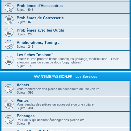
Problèmes d'Accessoires
Sujets :
546
Problèmes de Carrosserie
Sujets :
87
Problèmes avec les Outils
Sujets :
20
Améliorations, Tuning ...
Sujets :
249
Les fiches ''maison''
postez ici vos propres fiches techniques (vidange, modifications ...) mais
attention ! pas de scan de docs 'copyrightées'
Sujets :
14
AVANTIMEPASSION.FR : Les Services
Achats
Vous recherchez des pièces,un accessoire ou une voiture
Sujets :
398
Ventes
Vous vendez des pièces,un accessoire ou une voiture
Sujets :
381
Echanges
Pour ceux qui désirent échanger des pièces etc.
Sujets :
9