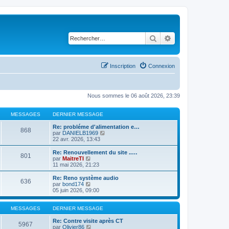
Rechercher
Recherche avancé
Inscription
Connexion
Nous sommes le 06 août 2026, 23:39
MESSAGES
DERNIER MESSAGE
Re: probléme d'alimentation e…
868
C
par
DANIELB1969
o
22 avr. 2026, 13:43
n
s
Re: Renouvellement du site ..…
801
u
C
par
MaitreTI
l
o
11 mai 2026, 21:23
t
n
e
s
Re: Reno système audio
636
r
u
C
par
bond174
l
l
o
05 juin 2026, 09:00
e
t
n
d
e
s
e
r
u
MESSAGES
DERNIER MESSAGE
r
l
l
n
e
t
Re: Contre visite après CT
5967
i
d
e
C
par
Olivier86