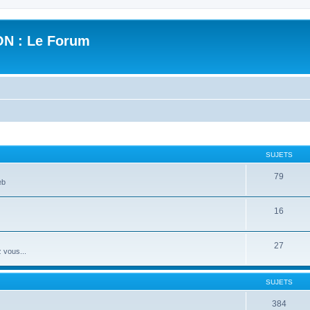
N : Le Forum
SUJETS
79
eb
16
27
 vous...
SUJETS
384