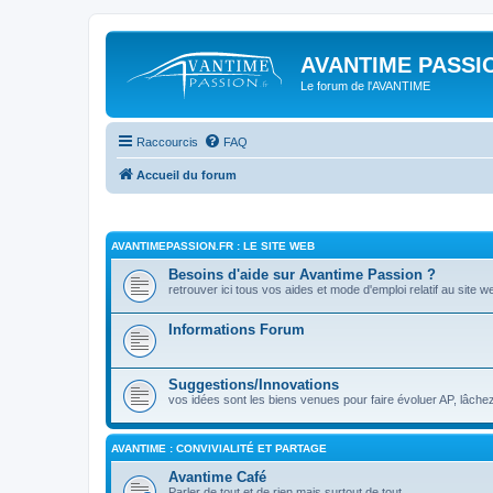
AVANTIME PASSIO
Le forum de l'AVANTIME
Raccourcis
FAQ
Accueil du forum
AVANTIMEPASSION.FR : LE SITE WEB
Besoins d'aide sur Avantime Passion ?
retrouver ici tous vos aides et mode d'emploi relatif au site w
Informations Forum
Suggestions/Innovations
vos idées sont les biens venues pour faire évoluer AP, lâchez
AVANTIME : CONVIVIALITÉ ET PARTAGE
Avantime Café
Parler de tout et de rien mais surtout de tout ...