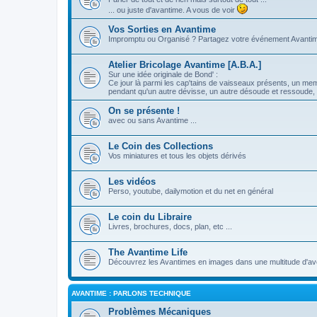
... ou juste d'avantime. A vous de voir
Vos Sorties en Avantime
Impromptu ou Organisé ? Partagez votre événement Avanti
Atelier Bricolage Avantime [A.B.A.]
Sur une idée originale de Bond' :
Ce jour là parmi les cap'tains de vaisseaux présents, un me
pendant qu'un autre dévisse, un autre désoude et ressoude, e
On se présente !
avec ou sans Avantime ...
Le Coin des Collections
Vos miniatures et tous les objets dérivés
Les vidéos
Perso, youtube, dailymotion et du net en général
Le coin du Libraire
Livres, brochures, docs, plan, etc ...
The Avantime Life
Découvrez les Avantimes en images dans une multitude d'ave
AVANTIME : PARLONS TECHNIQUE
Problèmes Mécaniques