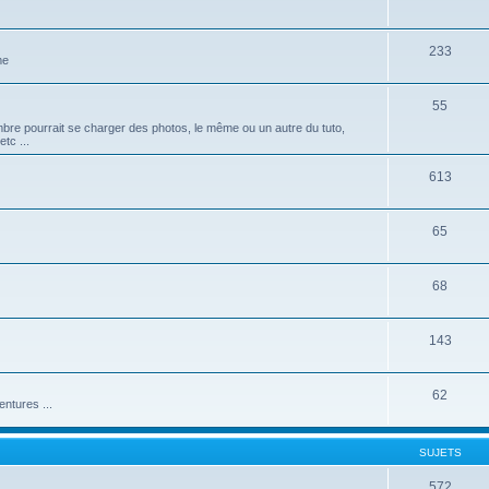
233
me
55
mbre pourrait se charger des photos, le même ou un autre du tuto,
tc ...
613
65
68
143
62
ntures ...
SUJETS
572