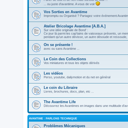
... ou juste d'avantime. A vous de voir
Vos Sorties en Avantime
Impromptu ou Organisé ? Partagez votre événement Avanti
Atelier Bricolage Avantime [A.B.A.]
Sur une idée originale de Bond' :
Ce jour là parmi les cap'tains de vaisseaux présents, un me
pendant qu'un autre dévisse, un autre désoude et ressoude, e
On se présente !
avec ou sans Avantime ...
Le Coin des Collections
Vos miniatures et tous les objets dérivés
Les vidéos
Perso, youtube, dailymotion et du net en général
Le coin du Libraire
Livres, brochures, docs, plan, etc ...
The Avantime Life
Découvrez les Avantimes en images dans une multitude d'ave
AVANTIME : PARLONS TECHNIQUE
Problèmes Mécaniques