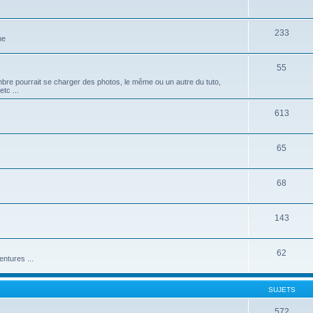
233
me
55
mbre pourrait se charger des photos, le même ou un autre du tuto,
tc ...
613
65
68
143
62
ntures ...
SUJETS
572