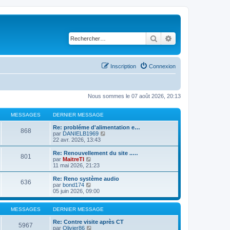
Rechercher
Recherche avancé
Inscription
Connexion
Nous sommes le 07 août 2026, 20:13
MESSAGES
DERNIER MESSAGE
Re: probléme d'alimentation e…
868
C
par
DANIELB1969
o
22 avr. 2026, 13:43
n
s
Re: Renouvellement du site ..…
801
u
C
par
MaitreTI
l
o
11 mai 2026, 21:23
t
n
e
s
Re: Reno système audio
636
r
u
C
par
bond174
l
l
o
05 juin 2026, 09:00
e
t
n
d
e
s
e
r
u
MESSAGES
DERNIER MESSAGE
r
l
l
n
e
t
Re: Contre visite après CT
5967
i
d
e
C
par
Olivier86