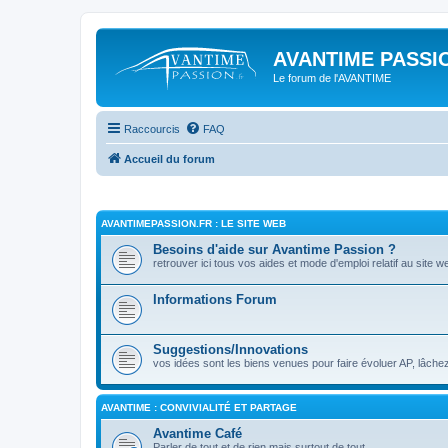
AVANTIME PASSIO
Le forum de l'AVANTIME
Raccourcis
FAQ
Accueil du forum
AVANTIMEPASSION.FR : LE SITE WEB
Besoins d'aide sur Avantime Passion ?
retrouver ici tous vos aides et mode d'emploi relatif au site w
Informations Forum
Suggestions/Innovations
vos idées sont les biens venues pour faire évoluer AP, lâchez
AVANTIME : CONVIVIALITÉ ET PARTAGE
Avantime Café
Parler de tout et de rien mais surtout de tout ...