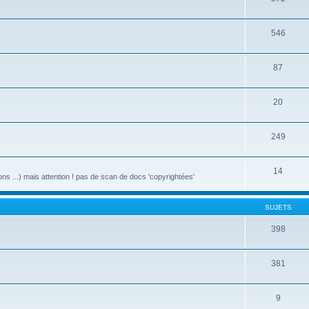
546
87
20
249
14
ons ...) mais attention ! pas de scan de docs 'copyrightées'
SUJETS
398
381
9