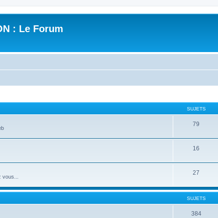
N : Le Forum
SUJETS
79
eb
16
27
 vous...
SUJETS
384