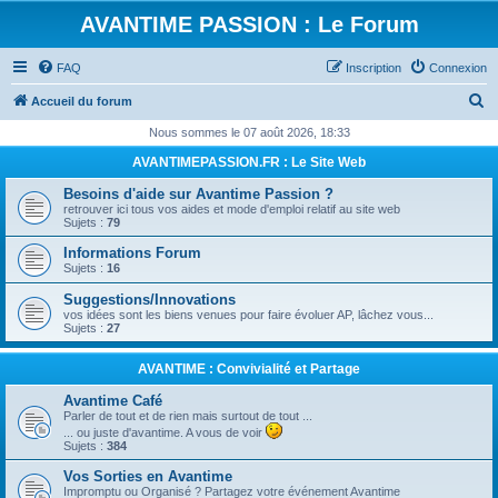
AVANTIME PASSION : Le Forum
FAQ
Inscription
Connexion
R
Accueil du forum
e
Nous sommes le 07 août 2026, 18:33
c
AVANTIMEPASSION.FR : Le Site Web
h
Besoins d'aide sur Avantime Passion ?
e
retrouver ici tous vos aides et mode d'emploi relatif au site web
Sujets :
79
r
Informations Forum
c
Sujets :
16
h
Suggestions/Innovations
e
vos idées sont les biens venues pour faire évoluer AP, lâchez vous...
Sujets :
27
r
AVANTIME : Convivialité et Partage
Avantime Café
Parler de tout et de rien mais surtout de tout ...
... ou juste d'avantime. A vous de voir
Sujets :
384
Vos Sorties en Avantime
Impromptu ou Organisé ? Partagez votre événement Avantime