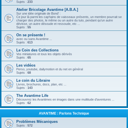
Sujets :
233
Atelier Bricolage Avantime [A.B.A.]
Sur une idée originale de Bond' :
Ce jour là parmi les cap'tains de vaisseaux présents, un membre pourrait se
charger des photos, le même ou un autre du tuto, pendant qu'un autre
dévisse, un autre désoude et ressoude, etc ...
Sujets :
55
On se présente !
avec ou sans Avantime ...
Sujets :
613
Le Coin des Collections
Vos miniatures et tous les objets dérivés
Sujets :
65
Les vidéos
Perso, youtube, dailymotion et du net en général
Sujets :
68
Le coin du Libraire
Livres, brochures, docs, plan, etc ...
Sujets :
143
The Avantime Life
Découvrez les Avantimes en images dans une multitude d'aventures ...
Sujets :
62
AVANTIME : Parlons Technique
Problèmes Mécaniques
Sujets :
572