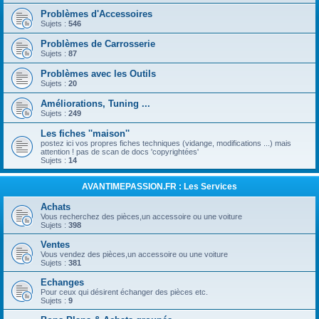
Problèmes d'Accessoires
Sujets :
546
Problèmes de Carrosserie
Sujets :
87
Problèmes avec les Outils
Sujets :
20
Améliorations, Tuning ...
Sujets :
249
Les fiches ''maison''
postez ici vos propres fiches techniques (vidange, modifications ...) mais
attention ! pas de scan de docs 'copyrightées'
Sujets :
14
AVANTIMEPASSION.FR : Les Services
Achats
Vous recherchez des pièces,un accessoire ou une voiture
Sujets :
398
Ventes
Vous vendez des pièces,un accessoire ou une voiture
Sujets :
381
Echanges
Pour ceux qui désirent échanger des pièces etc.
Sujets :
9