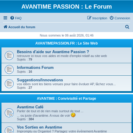
AVANTIME PASSION : Le Forum
FAQ
Inscription
Connexion
R
Accueil du forum
e
Nous sommes le 06 août 2026, 01:46
c
AVANTIMEPASSION.FR : Le Site Web
h
Besoins d'aide sur Avantime Passion ?
e
retrouver ici tous vos aides et mode d'emploi relatif au site web
Sujets :
79
r
Informations Forum
c
Sujets :
16
h
Suggestions/Innovations
e
vos idées sont les biens venues pour faire évoluer AP, lâchez vous...
Sujets :
27
r
AVANTIME : Convivialité et Partage
Avantime Café
Parler de tout et de rien mais surtout de tout ...
... ou juste d'avantime. A vous de voir
Sujets :
384
Vos Sorties en Avantime
Impromptu ou Organisé ? Partagez votre événement Avantime