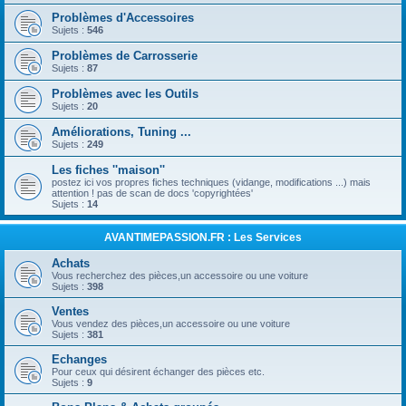
Problèmes d'Accessoires
Sujets :
546
Problèmes de Carrosserie
Sujets :
87
Problèmes avec les Outils
Sujets :
20
Améliorations, Tuning ...
Sujets :
249
Les fiches ''maison''
postez ici vos propres fiches techniques (vidange, modifications ...) mais
attention ! pas de scan de docs 'copyrightées'
Sujets :
14
AVANTIMEPASSION.FR : Les Services
Achats
Vous recherchez des pièces,un accessoire ou une voiture
Sujets :
398
Ventes
Vous vendez des pièces,un accessoire ou une voiture
Sujets :
381
Echanges
Pour ceux qui désirent échanger des pièces etc.
Sujets :
9