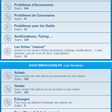
Problèmes d'Accessoires
Sujets :
546
Problèmes de Carrosserie
Sujets :
87
Problèmes avec les Outils
Sujets :
20
Améliorations, Tuning ...
Sujets :
249
Les fiches ''maison''
postez ici vos propres fiches techniques (vidange, modifications ...) mais
attention ! pas de scan de docs 'copyrightées'
Sujets :
14
AVANTIMEPASSION.FR : Les Services
Achats
Vous recherchez des pièces,un accessoire ou une voiture
Sujets :
398
Ventes
Vous vendez des pièces,un accessoire ou une voiture
Sujets :
381
Echanges
Pour ceux qui désirent échanger des pièces etc.
Sujets :
9