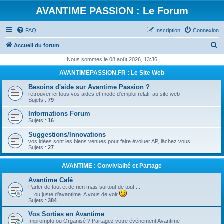
AVANTIME PASSION : Le Forum
FAQ
Inscription
Connexion
R
Accueil du forum
e
Nous sommes le 08 août 2026, 13:36
c
AVANTIMEPASSION.FR : Le Site Web
h
Besoins d'aide sur Avantime Passion ?
e
retrouver ici tous vos aides et mode d'emploi relatif au site web
Sujets :
79
r
Informations Forum
c
Sujets :
16
h
Suggestions/Innovations
e
vos idées sont les biens venues pour faire évoluer AP, lâchez vous...
Sujets :
27
r
AVANTIME : Convivialité et Partage
Avantime Café
Parler de tout et de rien mais surtout de tout ...
... ou juste d'avantime. A vous de voir
Sujets :
384
Vos Sorties en Avantime
Impromptu ou Organisé ? Partagez votre événement Avantime