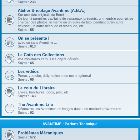
Sujets :
233
Atelier Bricolage Avantime [A.B.A.]
Sur une idée originale de Bond' :
Ce jour là parmi les cap'tains de vaisseaux présents, un membre pourrait se
charger des photos, le même ou un autre du tuto, pendant qu'un autre
dévisse, un autre désoude et ressoude, etc ...
Sujets :
55
On se présente !
avec ou sans Avantime ...
Sujets :
613
Le Coin des Collections
Vos miniatures et tous les objets dérivés
Sujets :
65
Les vidéos
Perso, youtube, dailymotion et du net en général
Sujets :
68
Le coin du Libraire
Livres, brochures, docs, plan, etc ...
Sujets :
143
The Avantime Life
Découvrez les Avantimes en images dans une multitude d'aventures ...
Sujets :
62
AVANTIME : Parlons Technique
Problèmes Mécaniques
Sujets :
572