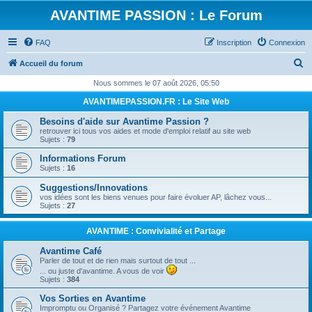
AVANTIME PASSION : Le Forum
FAQ
Inscription
Connexion
R
Accueil du forum
e
Nous sommes le 07 août 2026, 05:50
c
AVANTIMEPASSION.FR : Le Site Web
h
Besoins d'aide sur Avantime Passion ?
e
retrouver ici tous vos aides et mode d'emploi relatif au site web
Sujets :
79
r
Informations Forum
c
Sujets :
16
h
Suggestions/Innovations
e
vos idées sont les biens venues pour faire évoluer AP, lâchez vous...
Sujets :
27
r
AVANTIME : Convivialité et Partage
Avantime Café
Parler de tout et de rien mais surtout de tout ...
... ou juste d'avantime. A vous de voir
Sujets :
384
Vos Sorties en Avantime
Impromptu ou Organisé ? Partagez votre événement Avantime