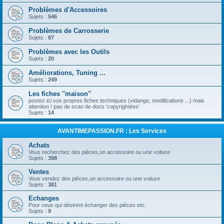
Problèmes d'Accessoires
Sujets :
546
Problèmes de Carrosserie
Sujets :
87
Problèmes avec les Outils
Sujets :
20
Améliorations, Tuning ...
Sujets :
249
Les fiches ''maison''
postez ici vos propres fiches techniques (vidange, modifications ...) mais
attention ! pas de scan de docs 'copyrightées'
Sujets :
14
AVANTIMEPASSION.FR : Les Services
Achats
Vous recherchez des pièces,un accessoire ou une voiture
Sujets :
398
Ventes
Vous vendez des pièces,un accessoire ou une voiture
Sujets :
381
Echanges
Pour ceux qui désirent échanger des pièces etc.
Sujets :
9