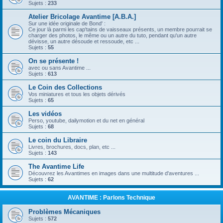
Sujets :
233
Atelier Bricolage Avantime [A.B.A.]
Sur une idée originale de Bond' :
Ce jour là parmi les cap'tains de vaisseaux présents, un membre pourrait se
charger des photos, le même ou un autre du tuto, pendant qu'un autre
dévisse, un autre désoude et ressoude, etc ...
Sujets :
55
On se présente !
avec ou sans Avantime ...
Sujets :
613
Le Coin des Collections
Vos miniatures et tous les objets dérivés
Sujets :
65
Les vidéos
Perso, youtube, dailymotion et du net en général
Sujets :
68
Le coin du Libraire
Livres, brochures, docs, plan, etc ...
Sujets :
143
The Avantime Life
Découvrez les Avantimes en images dans une multitude d'aventures ...
Sujets :
62
AVANTIME : Parlons Technique
Problèmes Mécaniques
Sujets :
572