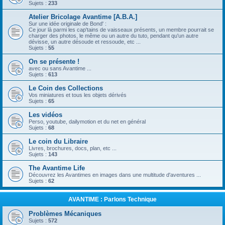
Sujets :
233
Atelier Bricolage Avantime [A.B.A.]
Sur une idée originale de Bond' :
Ce jour là parmi les cap'tains de vaisseaux présents, un membre pourrait se
charger des photos, le même ou un autre du tuto, pendant qu'un autre
dévisse, un autre désoude et ressoude, etc ...
Sujets :
55
On se présente !
avec ou sans Avantime ...
Sujets :
613
Le Coin des Collections
Vos miniatures et tous les objets dérivés
Sujets :
65
Les vidéos
Perso, youtube, dailymotion et du net en général
Sujets :
68
Le coin du Libraire
Livres, brochures, docs, plan, etc ...
Sujets :
143
The Avantime Life
Découvrez les Avantimes en images dans une multitude d'aventures ...
Sujets :
62
AVANTIME : Parlons Technique
Problèmes Mécaniques
Sujets :
572