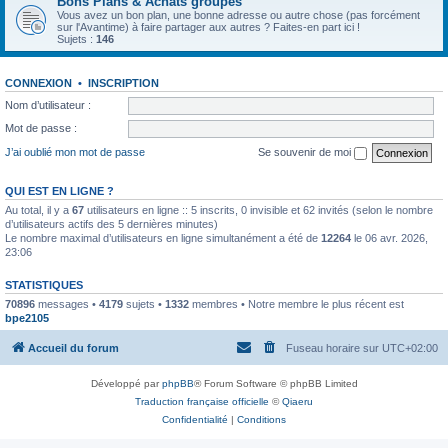
Bons Plans & Achats groupés
Vous avez un bon plan, une bonne adresse ou autre chose (pas forcément
sur l'Avantime) à faire partager aux autres ? Faites-en part ici !
Sujets :
146
CONNEXION
•
INSCRIPTION
Nom d’utilisateur :
Mot de passe :
J’ai oublié mon mot de passe
Se souvenir de moi
QUI EST EN LIGNE ?
Au total, il y a
67
utilisateurs en ligne :: 5 inscrits, 0 invisible et 62 invités (selon le nombre
d’utilisateurs actifs des 5 dernières minutes)
Le nombre maximal d’utilisateurs en ligne simultanément a été de
12264
le 06 avr. 2026,
23:06
STATISTIQUES
70896
messages •
4179
sujets •
1332
membres • Notre membre le plus récent est
bpe2105
Accueil du forum
Fuseau horaire sur
UTC+02:00
Développé par
phpBB
® Forum Software © phpBB Limited
Traduction française officielle
©
Qiaeru
Confidentialité
|
Conditions