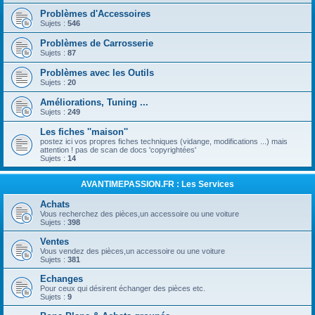
Problèmes d'Accessoires
Sujets :
546
Problèmes de Carrosserie
Sujets :
87
Problèmes avec les Outils
Sujets :
20
Améliorations, Tuning ...
Sujets :
249
Les fiches ''maison''
postez ici vos propres fiches techniques (vidange, modifications ...) mais
attention ! pas de scan de docs 'copyrightées'
Sujets :
14
AVANTIMEPASSION.FR : Les Services
Achats
Vous recherchez des pièces,un accessoire ou une voiture
Sujets :
398
Ventes
Vous vendez des pièces,un accessoire ou une voiture
Sujets :
381
Echanges
Pour ceux qui désirent échanger des pièces etc.
Sujets :
9