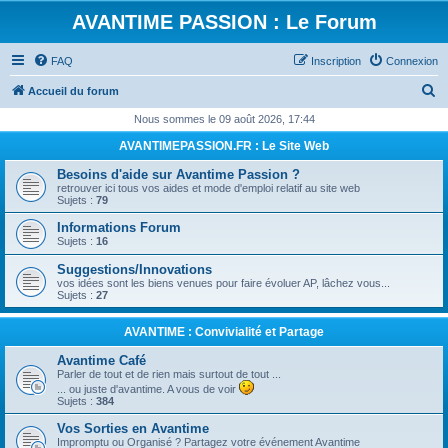
AVANTIME PASSION : Le Forum
FAQ
Inscription
Connexion
R
Accueil du forum
e
Nous sommes le 09 août 2026, 17:44
c
AVANTIMEPASSION.FR : Le Site Web
h
Besoins d'aide sur Avantime Passion ?
e
retrouver ici tous vos aides et mode d'emploi relatif au site web
Sujets :
79
r
Informations Forum
c
Sujets :
16
h
Suggestions/Innovations
e
vos idées sont les biens venues pour faire évoluer AP, lâchez vous...
Sujets :
27
r
AVANTIME : Convivialité et Partage
Avantime Café
Parler de tout et de rien mais surtout de tout ...
... ou juste d'avantime. A vous de voir
Sujets :
384
Vos Sorties en Avantime
Impromptu ou Organisé ? Partagez votre événement Avantime