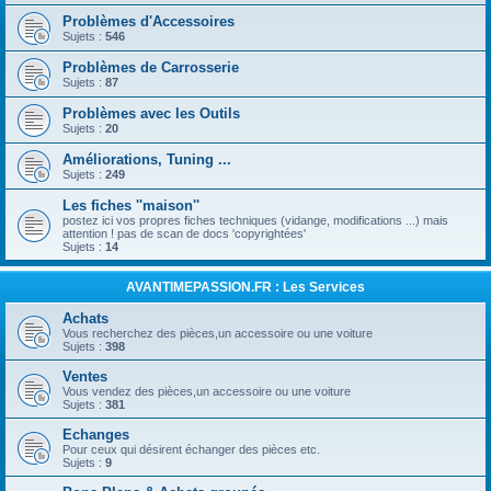
Problèmes d'Accessoires
Sujets :
546
Problèmes de Carrosserie
Sujets :
87
Problèmes avec les Outils
Sujets :
20
Améliorations, Tuning ...
Sujets :
249
Les fiches ''maison''
postez ici vos propres fiches techniques (vidange, modifications ...) mais
attention ! pas de scan de docs 'copyrightées'
Sujets :
14
AVANTIMEPASSION.FR : Les Services
Achats
Vous recherchez des pièces,un accessoire ou une voiture
Sujets :
398
Ventes
Vous vendez des pièces,un accessoire ou une voiture
Sujets :
381
Echanges
Pour ceux qui désirent échanger des pièces etc.
Sujets :
9