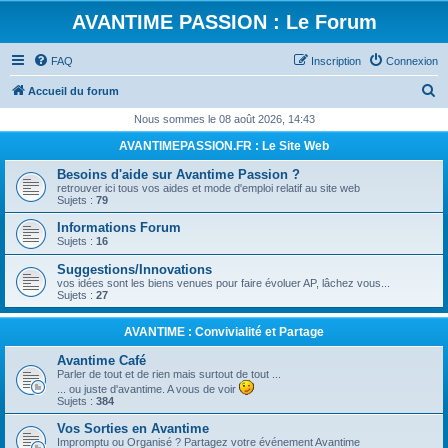
AVANTIME PASSION : Le Forum
FAQ
Inscription
Connexion
R
Accueil du forum
e
Nous sommes le 08 août 2026, 14:43
c
AVANTIMEPASSION.FR : Le Site Web
h
Besoins d'aide sur Avantime Passion ?
e
retrouver ici tous vos aides et mode d'emploi relatif au site web
Sujets :
79
r
Informations Forum
c
Sujets :
16
h
Suggestions/Innovations
e
vos idées sont les biens venues pour faire évoluer AP, lâchez vous...
Sujets :
27
r
AVANTIME : Convivialité et Partage
Avantime Café
Parler de tout et de rien mais surtout de tout ...
... ou juste d'avantime. A vous de voir
Sujets :
384
Vos Sorties en Avantime
Impromptu ou Organisé ? Partagez votre événement Avantime