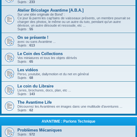
Sujets :
233
Atelier Bricolage Avantime [A.B.A.]
Sur une idée originale de Bond' :
Ce jour là parmi les cap'tains de vaisseaux présents, un membre pourrait se
charger des photos, le même ou un autre du tuto, pendant qu'un autre
dévisse, un autre désoude et ressoude, etc ...
Sujets :
55
On se présente !
avec ou sans Avantime ...
Sujets :
613
Le Coin des Collections
Vos miniatures et tous les objets dérivés
Sujets :
65
Les vidéos
Perso, youtube, dailymotion et du net en général
Sujets :
68
Le coin du Libraire
Livres, brochures, docs, plan, etc ...
Sujets :
143
The Avantime Life
Découvrez les Avantimes en images dans une multitude d'aventures ...
Sujets :
62
AVANTIME : Parlons Technique
Problèmes Mécaniques
Sujets :
572