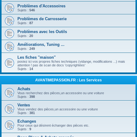
Problèmes d'Accessoires
Sujets :
546
Problèmes de Carrosserie
Sujets :
87
Problèmes avec les Outils
Sujets :
20
Améliorations, Tuning ...
Sujets :
249
Les fiches ''maison''
postez ici vos propres fiches techniques (vidange, modifications ...) mais
attention ! pas de scan de docs 'copyrightées'
Sujets :
14
AVANTIMEPASSION.FR : Les Services
Achats
Vous recherchez des pièces,un accessoire ou une voiture
Sujets :
398
Ventes
Vous vendez des pièces,un accessoire ou une voiture
Sujets :
381
Echanges
Pour ceux qui désirent échanger des pièces etc.
Sujets :
9