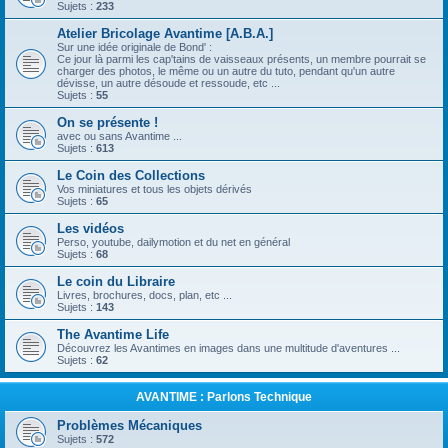
Sujets :
233
Atelier Bricolage Avantime [A.B.A.]
Sur une idée originale de Bond' :
Ce jour là parmi les cap'tains de vaisseaux présents, un membre pourrait se
charger des photos, le même ou un autre du tuto, pendant qu'un autre
dévisse, un autre désoude et ressoude, etc ...
Sujets :
55
On se présente !
avec ou sans Avantime ...
Sujets :
613
Le Coin des Collections
Vos miniatures et tous les objets dérivés
Sujets :
65
Les vidéos
Perso, youtube, dailymotion et du net en général
Sujets :
68
Le coin du Libraire
Livres, brochures, docs, plan, etc ...
Sujets :
143
The Avantime Life
Découvrez les Avantimes en images dans une multitude d'aventures ...
Sujets :
62
AVANTIME : Parlons Technique
Problèmes Mécaniques
Sujets :
572