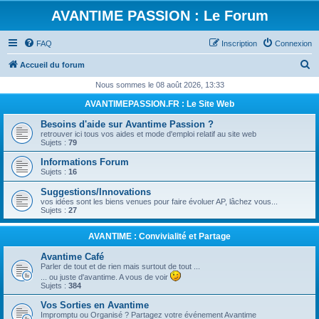
AVANTIME PASSION : Le Forum
FAQ
Inscription
Connexion
R
Accueil du forum
e
Nous sommes le 08 août 2026, 13:33
c
AVANTIMEPASSION.FR : Le Site Web
h
Besoins d'aide sur Avantime Passion ?
e
retrouver ici tous vos aides et mode d'emploi relatif au site web
Sujets :
79
r
Informations Forum
c
Sujets :
16
h
Suggestions/Innovations
e
vos idées sont les biens venues pour faire évoluer AP, lâchez vous...
Sujets :
27
r
AVANTIME : Convivialité et Partage
Avantime Café
Parler de tout et de rien mais surtout de tout ...
... ou juste d'avantime. A vous de voir
Sujets :
384
Vos Sorties en Avantime
Impromptu ou Organisé ? Partagez votre événement Avantime