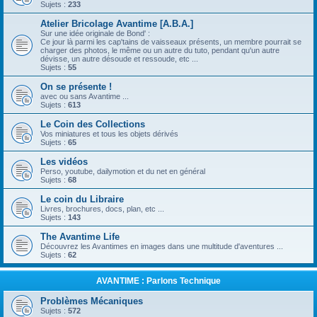
Sujets :
233
Atelier Bricolage Avantime [A.B.A.]
Sur une idée originale de Bond' :
Ce jour là parmi les cap'tains de vaisseaux présents, un membre pourrait se
charger des photos, le même ou un autre du tuto, pendant qu'un autre
dévisse, un autre désoude et ressoude, etc ...
Sujets :
55
On se présente !
avec ou sans Avantime ...
Sujets :
613
Le Coin des Collections
Vos miniatures et tous les objets dérivés
Sujets :
65
Les vidéos
Perso, youtube, dailymotion et du net en général
Sujets :
68
Le coin du Libraire
Livres, brochures, docs, plan, etc ...
Sujets :
143
The Avantime Life
Découvrez les Avantimes en images dans une multitude d'aventures ...
Sujets :
62
AVANTIME : Parlons Technique
Problèmes Mécaniques
Sujets :
572