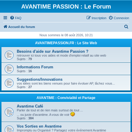
AVANTIME PASSION : Le Forum
FAQ
Inscription
Connexion
R
Accueil du forum
e
Nous sommes le 08 août 2026, 10:21
c
AVANTIMEPASSION.FR : Le Site Web
h
Besoins d'aide sur Avantime Passion ?
e
retrouver ici tous vos aides et mode d'emploi relatif au site web
Sujets :
79
r
Informations Forum
c
Sujets :
16
h
Suggestions/Innovations
e
vos idées sont les biens venues pour faire évoluer AP, lâchez vous...
Sujets :
27
r
AVANTIME : Convivialité et Partage
Avantime Café
Parler de tout et de rien mais surtout de tout ...
... ou juste d'avantime. A vous de voir
Sujets :
384
Vos Sorties en Avantime
Impromptu ou Organisé ? Partagez votre événement Avantime