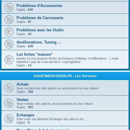
Problèmes d'Accessoires
Sujets :
546
Problèmes de Carrosserie
Sujets :
87
Problèmes avec les Outils
Sujets :
20
Améliorations, Tuning ...
Sujets :
249
Les fiches ''maison''
postez ici vos propres fiches techniques (vidange, modifications ...) mais
attention ! pas de scan de docs 'copyrightées'
Sujets :
14
AVANTIMEPASSION.FR : Les Services
Achats
Vous recherchez des pièces,un accessoire ou une voiture
Sujets :
398
Ventes
Vous vendez des pièces,un accessoire ou une voiture
Sujets :
381
Echanges
Pour ceux qui désirent échanger des pièces etc.
Sujets :
9