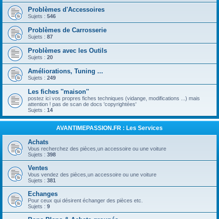
Problèmes d'Accessoires
Sujets :
546
Problèmes de Carrosserie
Sujets :
87
Problèmes avec les Outils
Sujets :
20
Améliorations, Tuning ...
Sujets :
249
Les fiches ''maison''
postez ici vos propres fiches techniques (vidange, modifications ...) mais
attention ! pas de scan de docs 'copyrightées'
Sujets :
14
AVANTIMEPASSION.FR : Les Services
Achats
Vous recherchez des pièces,un accessoire ou une voiture
Sujets :
398
Ventes
Vous vendez des pièces,un accessoire ou une voiture
Sujets :
381
Echanges
Pour ceux qui désirent échanger des pièces etc.
Sujets :
9