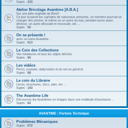
Sujets :
233
Atelier Bricolage Avantime [A.B.A.]
Sur une idée originale de Bond' :
Ce jour là parmi les cap'tains de vaisseaux présents, un membre pourrait se
charger des photos, le même ou un autre du tuto, pendant qu'un autre
dévisse, un autre désoude et ressoude, etc ...
Sujets :
55
On se présente !
avec ou sans Avantime ...
Sujets :
613
Le Coin des Collections
Vos miniatures et tous les objets dérivés
Sujets :
65
Les vidéos
Perso, youtube, dailymotion et du net en général
Sujets :
68
Le coin du Libraire
Livres, brochures, docs, plan, etc ...
Sujets :
143
The Avantime Life
Découvrez les Avantimes en images dans une multitude d'aventures ...
Sujets :
62
AVANTIME : Parlons Technique
Problèmes Mécaniques
Sujets :
572