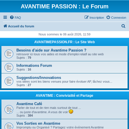
AVANTIME PASSION : Le Forum
FAQ
Inscription
Connexion
R
Accueil du forum
e
Nous sommes le 06 août 2026, 11:59
c
AVANTIMEPASSION.FR : Le Site Web
h
Besoins d'aide sur Avantime Passion ?
e
retrouver ici tous vos aides et mode d'emploi relatif au site web
Sujets :
79
r
Informations Forum
c
Sujets :
16
h
Suggestions/Innovations
e
vos idées sont les biens venues pour faire évoluer AP, lâchez vous...
Sujets :
27
r
AVANTIME : Convivialité et Partage
Avantime Café
Parler de tout et de rien mais surtout de tout ...
... ou juste d'avantime. A vous de voir
Sujets :
384
Vos Sorties en Avantime
Impromptu ou Organisé ? Partagez votre événement Avantime