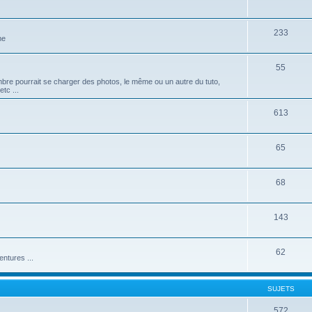
233
me
55
mbre pourrait se charger des photos, le même ou un autre du tuto,
tc ...
613
65
68
143
62
ntures ...
SUJETS
572