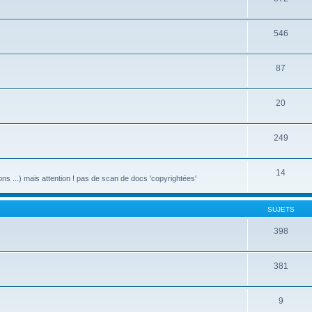
546
87
20
249
14
ons ...) mais attention ! pas de scan de docs 'copyrightées'
SUJETS
398
381
9