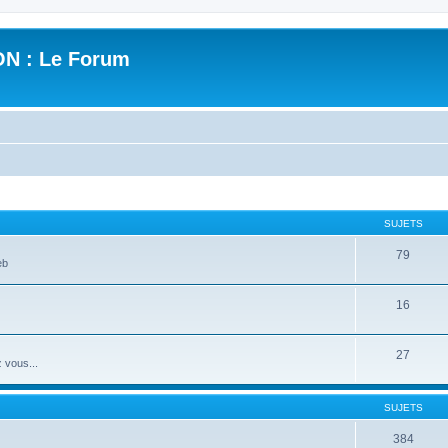
N : Le Forum
SUJETS
79
eb
16
27
 vous...
SUJETS
384