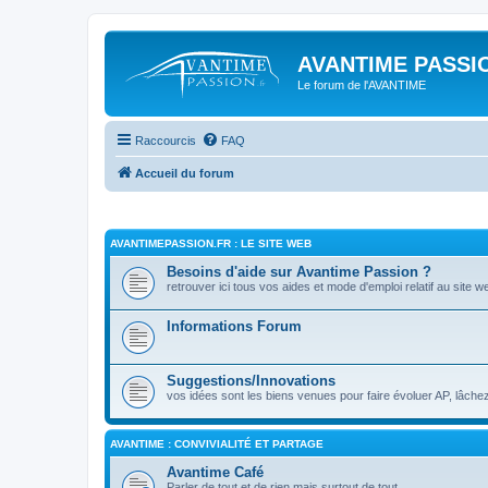
AVANTIME PASSIO
Le forum de l'AVANTIME
Raccourcis
FAQ
Accueil du forum
AVANTIMEPASSION.FR : LE SITE WEB
Besoins d'aide sur Avantime Passion ?
retrouver ici tous vos aides et mode d'emploi relatif au site w
Informations Forum
Suggestions/Innovations
vos idées sont les biens venues pour faire évoluer AP, lâchez
AVANTIME : CONVIVIALITÉ ET PARTAGE
Avantime Café
Parler de tout et de rien mais surtout de tout ...