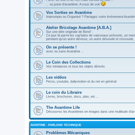
... ou juste d'avantime. A vous de voir
Vos Sorties en Avantime
Impromptu ou Organisé ? Partagez votre événement Avanti
Atelier Bricolage Avantime [A.B.A.]
Sur une idée originale de Bond' :
Ce jour là parmi les cap'tains de vaisseaux présents, un me
pendant qu'un autre dévisse, un autre désoude et ressoude, e
On se présente !
avec ou sans Avantime ...
Le Coin des Collections
Vos miniatures et tous les objets dérivés
Les vidéos
Perso, youtube, dailymotion et du net en général
Le coin du Libraire
Livres, brochures, docs, plan, etc ...
The Avantime Life
Découvrez les Avantimes en images dans une multitude d'ave
AVANTIME : PARLONS TECHNIQUE
Problèmes Mécaniques