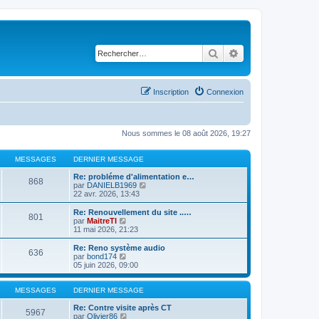
Rechercher
Recherche avancé
Inscription
Connexion
Nous sommes le 08 août 2026, 19:27
MESSAGES
DERNIER MESSAGE
Re: probléme d'alimentation e…
868
C
par
DANIELB1969
o
22 avr. 2026, 13:43
n
s
Re: Renouvellement du site ..…
801
u
C
par
MaitreTI
l
o
11 mai 2026, 21:23
t
n
e
s
Re: Reno système audio
636
r
u
C
par
bond174
l
l
o
05 juin 2026, 09:00
e
t
n
d
e
s
e
r
u
MESSAGES
DERNIER MESSAGE
r
l
l
n
e
t
Re: Contre visite après CT
5967
i
d
e
C
par
Olivier86