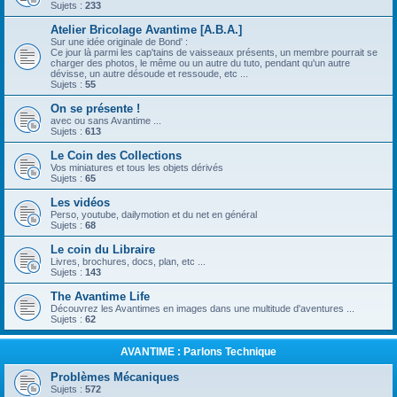
Sujets :
233
Atelier Bricolage Avantime [A.B.A.]
Sur une idée originale de Bond' :
Ce jour là parmi les cap'tains de vaisseaux présents, un membre pourrait se
charger des photos, le même ou un autre du tuto, pendant qu'un autre
dévisse, un autre désoude et ressoude, etc ...
Sujets :
55
On se présente !
avec ou sans Avantime ...
Sujets :
613
Le Coin des Collections
Vos miniatures et tous les objets dérivés
Sujets :
65
Les vidéos
Perso, youtube, dailymotion et du net en général
Sujets :
68
Le coin du Libraire
Livres, brochures, docs, plan, etc ...
Sujets :
143
The Avantime Life
Découvrez les Avantimes en images dans une multitude d'aventures ...
Sujets :
62
AVANTIME : Parlons Technique
Problèmes Mécaniques
Sujets :
572