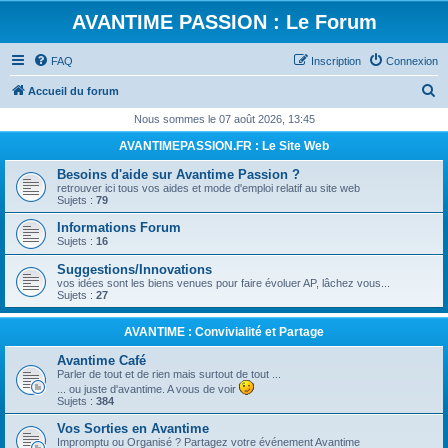
AVANTIME PASSION : Le Forum
FAQ
Inscription
Connexion
R
Accueil du forum
e
Nous sommes le 07 août 2026, 13:45
c
AVANTIMEPASSION.FR : Le Site Web
h
Besoins d'aide sur Avantime Passion ?
e
retrouver ici tous vos aides et mode d'emploi relatif au site web
Sujets :
79
r
Informations Forum
c
Sujets :
16
h
Suggestions/Innovations
e
vos idées sont les biens venues pour faire évoluer AP, lâchez vous...
Sujets :
27
r
AVANTIME : Convivialité et Partage
Avantime Café
Parler de tout et de rien mais surtout de tout ...
... ou juste d'avantime. A vous de voir
Sujets :
384
Vos Sorties en Avantime
Impromptu ou Organisé ? Partagez votre événement Avantime