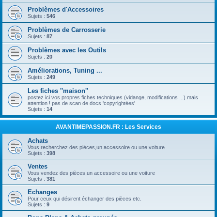
Problèmes d'Accessoires
Sujets :
546
Problèmes de Carrosserie
Sujets :
87
Problèmes avec les Outils
Sujets :
20
Améliorations, Tuning ...
Sujets :
249
Les fiches ''maison''
postez ici vos propres fiches techniques (vidange, modifications ...) mais
attention ! pas de scan de docs 'copyrightées'
Sujets :
14
AVANTIMEPASSION.FR : Les Services
Achats
Vous recherchez des pièces,un accessoire ou une voiture
Sujets :
398
Ventes
Vous vendez des pièces,un accessoire ou une voiture
Sujets :
381
Echanges
Pour ceux qui désirent échanger des pièces etc.
Sujets :
9