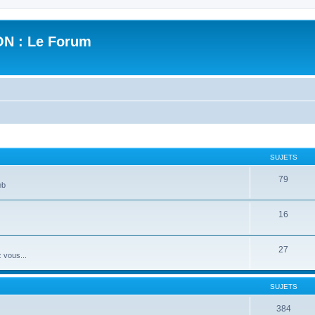
N : Le Forum
SUJETS
79
eb
16
27
 vous...
SUJETS
384