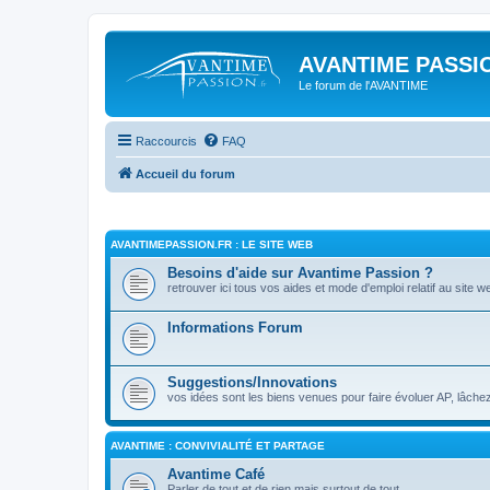
AVANTIME PASSIO
Le forum de l'AVANTIME
Raccourcis
FAQ
Accueil du forum
AVANTIMEPASSION.FR : LE SITE WEB
Besoins d'aide sur Avantime Passion ?
retrouver ici tous vos aides et mode d'emploi relatif au site w
Informations Forum
Suggestions/Innovations
vos idées sont les biens venues pour faire évoluer AP, lâchez
AVANTIME : CONVIVIALITÉ ET PARTAGE
Avantime Café
Parler de tout et de rien mais surtout de tout ...