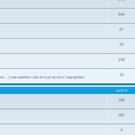
546
87
20
249
14
ons ...) mais attention ! pas de scan de docs 'copyrightées'
SUJETS
398
381
9