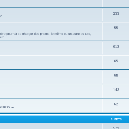
233
me
55
mbre pourrait se charger des photos, le même ou un autre du tuto,
tc ...
613
65
68
143
62
ntures ...
SUJETS
572