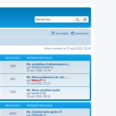
Rechercher
Recherche avancé
Inscription
Connexion
Nous sommes le 07 août 2026, 02:42
MESSAGES
DERNIER MESSAGE
Re: probléme d'alimentation e…
868
C
par
DANIELB1969
o
22 avr. 2026, 13:43
n
s
Re: Renouvellement du site ..…
801
u
C
par
MaitreTI
l
o
11 mai 2026, 21:23
t
n
e
s
Re: Reno système audio
636
r
u
C
par
bond174
l
l
o
05 juin 2026, 09:00
e
t
n
d
e
s
e
r
u
MESSAGES
DERNIER MESSAGE
r
l
l
n
e
t
Re: Contre visite après CT
5967
i
d
e
C
par
Olivier86