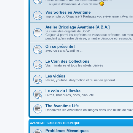
... ou juste d'avantime. A vous de voir
Vos Sorties en Avantime
Impromptu ou Organisé ? Partagez votre événement Avanti
Atelier Bricolage Avantime [A.B.A.]
Sur une idée originale de Bond' :
Ce jour là parmi les cap'tains de vaisseaux présents, un me
pendant qu'un autre dévisse, un autre désoude et ressoude, e
On se présente !
avec ou sans Avantime ...
Le Coin des Collections
Vos miniatures et tous les objets dérivés
Les vidéos
Perso, youtube, dailymotion et du net en général
Le coin du Libraire
Livres, brochures, docs, plan, etc ...
The Avantime Life
Découvrez les Avantimes en images dans une multitude d'ave
AVANTIME : PARLONS TECHNIQUE
Problèmes Mécaniques