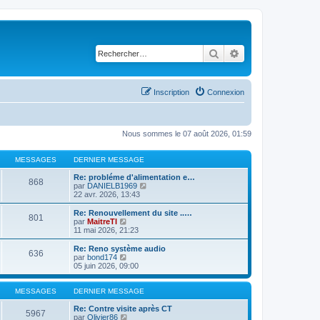
Rechercher
Recherche avancé
Inscription
Connexion
Nous sommes le 07 août 2026, 01:59
MESSAGES
DERNIER MESSAGE
Re: probléme d'alimentation e…
868
C
par
DANIELB1969
o
22 avr. 2026, 13:43
n
s
Re: Renouvellement du site ..…
801
u
C
par
MaitreTI
l
o
11 mai 2026, 21:23
t
n
e
s
Re: Reno système audio
636
r
u
C
par
bond174
l
l
o
05 juin 2026, 09:00
e
t
n
d
e
s
e
r
u
MESSAGES
DERNIER MESSAGE
r
l
l
n
e
t
Re: Contre visite après CT
5967
i
d
e
C
par
Olivier86