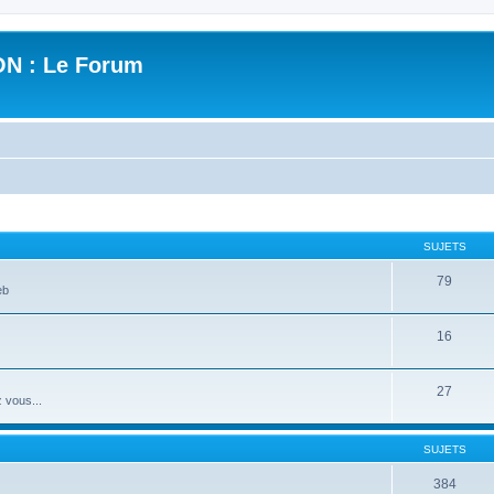
N : Le Forum
SUJETS
79
eb
16
27
 vous...
SUJETS
384