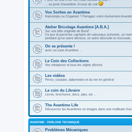
... ou juste d'avantime. A vous de voir
Vos Sorties en Avantime
Impromptu ou Organisé ? Partagez votre événement Avanti
Atelier Bricolage Avantime [A.B.A.]
Sur une idée originale de Bond' :
Ce jour là parmi les cap'tains de vaisseaux présents, un me
pendant qu'un autre dévisse, un autre désoude et ressoude, e
On se présente !
avec ou sans Avantime ...
Le Coin des Collections
Vos miniatures et tous les objets dérivés
Les vidéos
Perso, youtube, dailymotion et du net en général
Le coin du Libraire
Livres, brochures, docs, plan, etc ...
The Avantime Life
Découvrez les Avantimes en images dans une multitude d'ave
AVANTIME : PARLONS TECHNIQUE
Problèmes Mécaniques