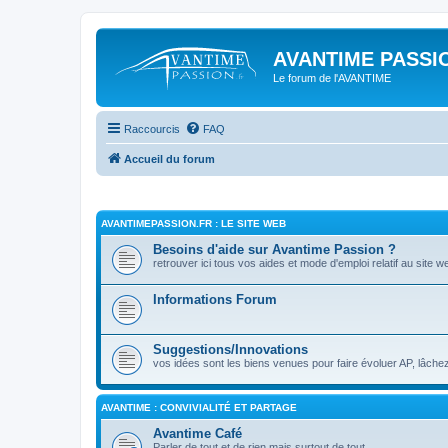
AVANTIME PASSIO
Le forum de l'AVANTIME
Raccourcis
FAQ
Accueil du forum
AVANTIMEPASSION.FR : LE SITE WEB
Besoins d'aide sur Avantime Passion ?
retrouver ici tous vos aides et mode d'emploi relatif au site w
Informations Forum
Suggestions/Innovations
vos idées sont les biens venues pour faire évoluer AP, lâchez
AVANTIME : CONVIVIALITÉ ET PARTAGE
Avantime Café
Parler de tout et de rien mais surtout de tout ...