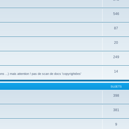
546
87
20
249
14
ons ...) mais attention ! pas de scan de docs 'copyrightées'
SUJETS
398
381
9