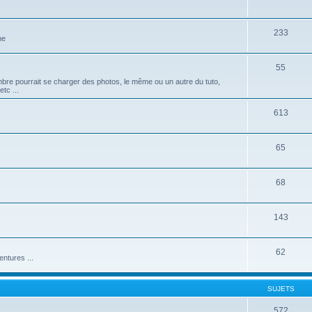
233
me
55
mbre pourrait se charger des photos, le même ou un autre du tuto,
tc ...
613
65
68
143
62
ntures ...
SUJETS
572