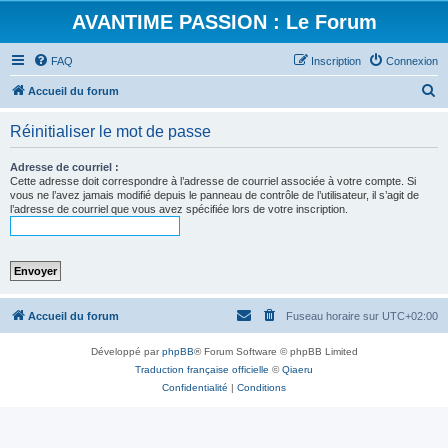
AVANTIME PASSION : Le Forum
FAQ
Inscription
Connexion
R
Accueil du forum
e
Réinitialiser le mot de passe
c
h
Adresse de courriel :
Cette adresse doit correspondre à l’adresse de courriel associée à votre compte. Si
e
vous ne l’avez jamais modifié depuis le panneau de contrôle de l’utilisateur, il s’agit de
l’adresse de courriel que vous avez spécifiée lors de votre inscription.
r
c
h
e
r
Accueil du forum
Fuseau horaire sur
UTC+02:00
Développé par
phpBB
® Forum Software © phpBB Limited
Traduction française officielle
©
Qiaeru
Confidentialité
|
Conditions