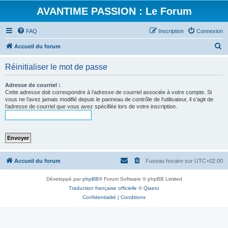
AVANTIME PASSION : Le Forum
FAQ
Inscription
Connexion
R
Accueil du forum
e
Réinitialiser le mot de passe
c
h
Adresse de courriel :
Cette adresse doit correspondre à l’adresse de courriel associée à votre compte. Si
e
vous ne l’avez jamais modifié depuis le panneau de contrôle de l’utilisateur, il s’agit de
l’adresse de courriel que vous avez spécifiée lors de votre inscription.
r
c
h
e
r
Accueil du forum
Fuseau horaire sur
UTC+02:00
Développé par
phpBB
® Forum Software © phpBB Limited
Traduction française officielle
©
Qiaeru
Confidentialité
|
Conditions