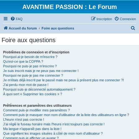
AVANTIME PASSION : Le Forum
FAQ
Inscription
Connexion
R
Accueil du forum
Foire aux questions
e
Foire aux questions
c
h
Problèmes de connexion et d’inscription
Pourquoi ai-je besoin de m’inscrire ?
e
Qu’est-ce que la COPPA ?
r
Pourquoi ne puis-je pas m’inscrire ?
Je suis inscrit mais je ne peux pas me connecter !
c
Pourquoi ne puis-je pas me connecter ?
Je m’étais déjà inscrit par le passé mais ne peux à présent plus me connecter ?!
h
J’ai perdu mon mot de passe !
e
Pourquoi suis-je déconnecté automatiquement ?
À quoi sert « Supprimer les cookies » ?
r
Préférences et paramètres des utilisateurs
Comment puis-je modifier mes paramètres ?
Comment puis-je masquer mon nom d’utilisateur de la liste des utilisateurs en ligne ?
L’heure n’est pas correcte !
J’ai réglé le fuseau horaire mais l’heure n’est toujours pas correcte !
Ma langue n’apparaît pas dans la liste !
Que signifient les images situées à côté de mon nom d’utilisateur ?
Comment puis-je afficher un avatar ?