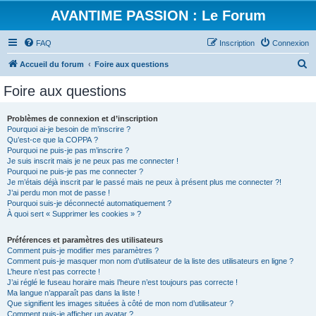
AVANTIME PASSION : Le Forum
FAQ
Inscription
Connexion
R
Accueil du forum
Foire aux questions
e
Foire aux questions
c
h
Problèmes de connexion et d’inscription
Pourquoi ai-je besoin de m’inscrire ?
e
Qu’est-ce que la COPPA ?
r
Pourquoi ne puis-je pas m’inscrire ?
Je suis inscrit mais je ne peux pas me connecter !
c
Pourquoi ne puis-je pas me connecter ?
Je m’étais déjà inscrit par le passé mais ne peux à présent plus me connecter ?!
h
J’ai perdu mon mot de passe !
e
Pourquoi suis-je déconnecté automatiquement ?
À quoi sert « Supprimer les cookies » ?
r
Préférences et paramètres des utilisateurs
Comment puis-je modifier mes paramètres ?
Comment puis-je masquer mon nom d’utilisateur de la liste des utilisateurs en ligne ?
L’heure n’est pas correcte !
J’ai réglé le fuseau horaire mais l’heure n’est toujours pas correcte !
Ma langue n’apparaît pas dans la liste !
Que signifient les images situées à côté de mon nom d’utilisateur ?
Comment puis-je afficher un avatar ?