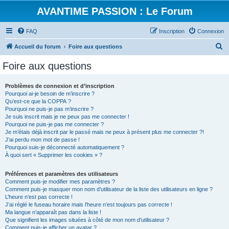
AVANTIME PASSION : Le Forum
FAQ
Inscription
Connexion
R
Accueil du forum
Foire aux questions
e
Foire aux questions
c
h
Problèmes de connexion et d’inscription
Pourquoi ai-je besoin de m’inscrire ?
e
Qu’est-ce que la COPPA ?
r
Pourquoi ne puis-je pas m’inscrire ?
Je suis inscrit mais je ne peux pas me connecter !
c
Pourquoi ne puis-je pas me connecter ?
Je m’étais déjà inscrit par le passé mais ne peux à présent plus me connecter ?!
h
J’ai perdu mon mot de passe !
e
Pourquoi suis-je déconnecté automatiquement ?
À quoi sert « Supprimer les cookies » ?
r
Préférences et paramètres des utilisateurs
Comment puis-je modifier mes paramètres ?
Comment puis-je masquer mon nom d’utilisateur de la liste des utilisateurs en ligne ?
L’heure n’est pas correcte !
J’ai réglé le fuseau horaire mais l’heure n’est toujours pas correcte !
Ma langue n’apparaît pas dans la liste !
Que signifient les images situées à côté de mon nom d’utilisateur ?
Comment puis-je afficher un avatar ?