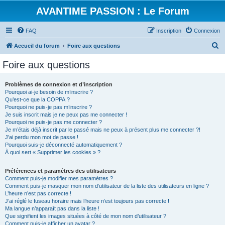
AVANTIME PASSION : Le Forum
FAQ
Inscription
Connexion
R
Accueil du forum
Foire aux questions
e
Foire aux questions
c
h
Problèmes de connexion et d’inscription
Pourquoi ai-je besoin de m’inscrire ?
e
Qu’est-ce que la COPPA ?
r
Pourquoi ne puis-je pas m’inscrire ?
Je suis inscrit mais je ne peux pas me connecter !
c
Pourquoi ne puis-je pas me connecter ?
Je m’étais déjà inscrit par le passé mais ne peux à présent plus me connecter ?!
h
J’ai perdu mon mot de passe !
e
Pourquoi suis-je déconnecté automatiquement ?
À quoi sert « Supprimer les cookies » ?
r
Préférences et paramètres des utilisateurs
Comment puis-je modifier mes paramètres ?
Comment puis-je masquer mon nom d’utilisateur de la liste des utilisateurs en ligne ?
L’heure n’est pas correcte !
J’ai réglé le fuseau horaire mais l’heure n’est toujours pas correcte !
Ma langue n’apparaît pas dans la liste !
Que signifient les images situées à côté de mon nom d’utilisateur ?
Comment puis-je afficher un avatar ?