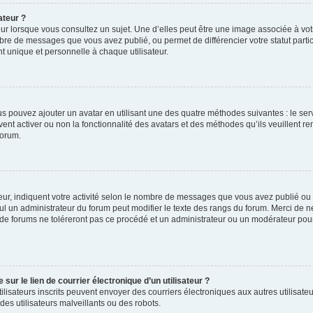
ateur ?
ur lorsque vous consultez un sujet. Une d’elles peut être une image associée à vo
mbre de messages que vous avez publié, ou permet de différencier votre statut parti
 unique et personnelle à chaque utilisateur.
ous pouvez ajouter un avatar en utilisant une des quatre méthodes suivantes : le serv
ent activer ou non la fonctionnalité des avatars et des méthodes qu’ils veuillent ren
forum.
ur, indiquent votre activité selon le nombre de messages que vous avez publié ou id
eul un administrateur du forum peut modifier le texte des rangs du forum. Merci de 
de forums ne toléreront pas ce procédé et un administrateur ou un modérateur pou
ur le lien de courrier électronique d’un utilisateur ?
s utilisateurs inscrits peuvent envoyer des courriers électroniques aux autres utili
es utilisateurs malveillants ou des robots.