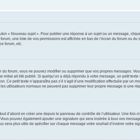
outon « Nouveau sujet ». Pour publier une réponse à un sujet ou un message, cliqu
 forum, une liste de vos permissions est affichée en bas de l’écran du forum ou du
ce forum, etc.
r du forum, vous ne pouvez modifier ou supprimer que vos propres messages. Vou
 initial ait été publié. Si quelqu’un a déjà répondu à votre message, un petit text
ion. Ce petit texte n’apparaîtra pas s’il s’agit d’une modification effectuée par un 
ue les utilisateurs normaux ne peuvent pas supprimer leur propre message si une ré
ut d’abord en créer une depuis le panneau de contrôle de l’utilisateur. Une fois c
ure. Vous pouvez également ajouter une signature qui sera insérée à tous vos mess
 vous sera plus utile de spécifier sur chaque message votre souhait d’insérer votre si