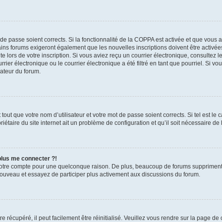
t de passe soient corrects. Si la fonctionnalité de la COPPA est activée et que vous 
ains forums exigeront également que les nouvelles inscriptions doivent être activée
te lors de votre inscription. Si vous aviez reçu un courrier électronique, consultez l
r électronique ou le courrier électronique a été filtré en tant que pourriel. Si vo
rateur du forum.
out que votre nom d’utilisateur et votre mot de passe soient corrects. Si tel est le
iétaire du site internet ait un problème de configuration et qu’il soit nécessaire de l
 plus me connecter ?!
votre compte pour une quelconque raison. De plus, beaucoup de forums suppriment pér
 nouveau et essayez de participer plus activement aux discussions du forum.
 récupéré, il peut facilement être réinitialisé. Veuillez vous rendre sur la page de