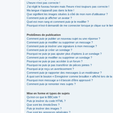
L’heure n’est pas correcte !
J’ai réglé le fuseau horaire mais l’heure n’est toujours pas correcte !
Ma langue n’apparaît pas dans la liste !
Que signifient les images situées à côté de mon nom d’utilisateur ?
Comment puis-je afficher un avatar ?
Quel est mon rang et comment puis-je le modifier ?
Pourquoi m’est-il demandé de me connecter lorsque je clique sur le lien 
Problèmes de publication
Comment puis-je publier un nouveau sujet ou une réponse ?
Comment puis-je modifier ou supprimer un message ?
Comment puis-je insérer une signature à mon message ?
Comment puis-je créer un sondage ?
Pourquoi ne puis-je pas ajouter plus d’options à un sondage ?
Comment puis-je modifier ou supprimer un sondage ?
Pourquoi ne puis-je pas accéder à un forum ?
Pourquoi ne puis-je pas transférer de pièces jointes ?
Pourquoi ai-je reçu un avertissement ?
Comment puis-je rapporter des messages à un modérateur ?
À quoi sert le bouton « Enregistrer comme brouillon » affiché lors de la 
Pourquoi mon message a-t-il besoin d’être approuvé ?
Comment puis-je remonter mes sujets ?
Mise en forme et types de sujets
Qu’est-ce que le BBCode ?
Puis-je insérer du code HTML ?
Que sont les émoticônes ?
Puis-je insérer des images ?
Que sont les annonces générales ?