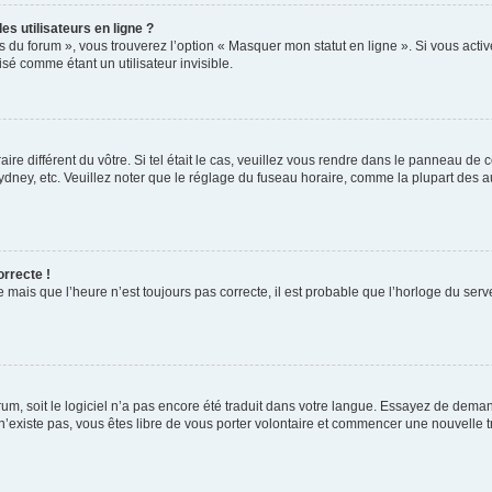
s utilisateurs en ligne ?
s du forum », vous trouverez l’option « Masquer mon statut en ligne ». Si vous activ
é comme étant un utilisateur invisible.
aire différent du vôtre. Si tel était le cas, veuillez vous rendre dans le panneau de co
ey, etc. Veuillez noter que le réglage du fuseau horaire, comme la plupart des autr
orrecte !
 mais que l’heure n’est toujours pas correcte, il est probable que l’horloge du serve
orum, soit le logiciel n’a pas encore été traduit dans votre langue. Essayez de deman
 n’existe pas, vous êtes libre de vous porter volontaire et commencer une nouvelle t