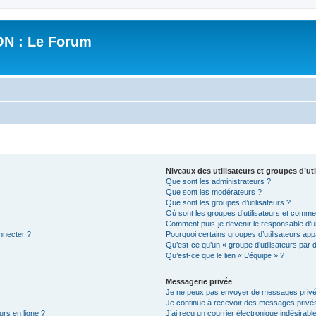
N : Le Forum
Niveaux des utilisateurs et groupes d’uti
Que sont les administrateurs ?
Que sont les modérateurs ?
Que sont les groupes d’utilisateurs ?
Où sont les groupes d’utilisateurs et commen
Comment puis-je devenir le responsable d’un
nnecter ?!
Pourquoi certains groupes d’utilisateurs app
Qu’est-ce qu’un « groupe d’utilisateurs par 
Qu’est-ce que le lien « L’équipe » ?
Messagerie privée
Je ne peux pas envoyer de messages privé
Je continue à recevoir des messages privés 
urs en ligne ?
J’ai reçu un courrier électronique indésirabl