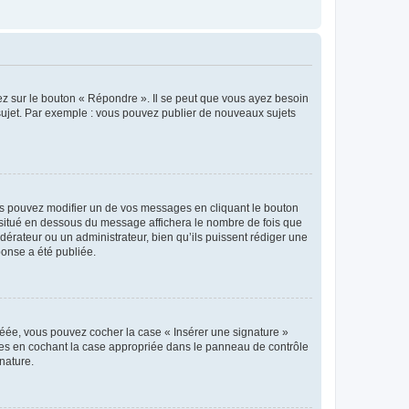
ez sur le bouton « Répondre ». Il se peut que vous ayez besoin
 sujet. Par exemple : vous pouvez publier de nouveaux sujets
s pouvez modifier un de vos messages en cliquant le bouton
e situé en dessous du message affichera le nombre de fois que
modérateur ou un administrateur, bien qu’ils puissent rédiger une
ponse a été publiée.
réée, vous pouvez cocher la case « Insérer une signature »
ages en cochant la case appropriée dans le panneau de contrôle
gnature.