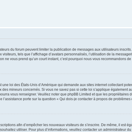
trateurs du forum peuvent limiter la publication de messages aux utilisateurs inscri
visiteurs, tels que l’affichage d’avatars personnalisés, l’utilisation de la messager
ription ne vous prend qu’un court instant, c’est pourquoi nous vous recommandons de l
t une loi des États-Unis d’Amérique qui demande aux sites internet collectant pot
 des mineurs concernés. Si vous ne savez pas si cette loi s’applique également au
 pourra vous renseigner. Veuillez noter que phpBB Limited et que les propriétaires
ue l’assistance porte sur la question « Qui dois-je contacter à propos de problèmes 
inscriptions afin d’empêcher les nouveaux visiteurs de s’inscrire. De même, il est é
s souhaitez utiliser. Pour plus d’informations, veuillez contacter un administrateur du