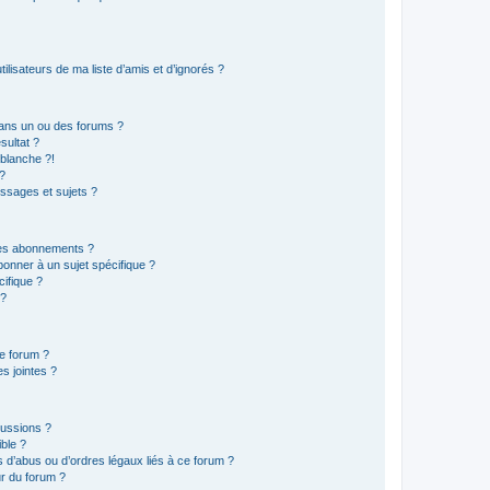
lisateurs de ma liste d’amis et d’ignorés ?
ans un ou des forums ?
sultat ?
blanche ?!
?
ssages et sujets ?
t les abonnements ?
onner à un sujet spécifique ?
ifique ?
 ?
ce forum ?
s jointes ?
cussions ?
ible ?
 d’abus ou d’ordres légaux liés à ce forum ?
r du forum ?