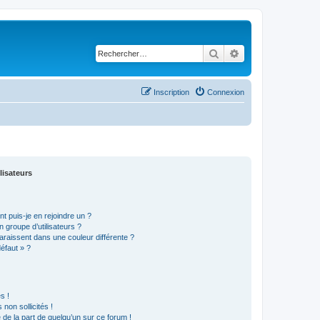
Rechercher
Recherche avancé
Inscription
Connexion
lisateurs
t puis-je en rejoindre un ?
 groupe d’utilisateurs ?
araissent dans une couleur différente ?
défaut » ?
s !
non sollicités !
e de la part de quelqu’un sur ce forum !