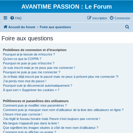
AVANTIME PASSION : Le Forum
FAQ
Inscription
Connexion
R
Accueil du forum
Foire aux questions
e
Foire aux questions
c
h
Problèmes de connexion et d’inscription
Pourquoi ai-je besoin de m’inscrire ?
e
Qu’est-ce que la COPPA ?
r
Pourquoi ne puis-je pas m’inscrire ?
Je suis inscrit mais je ne peux pas me connecter !
c
Pourquoi ne puis-je pas me connecter ?
Je m’étais déjà inscrit par le passé mais ne peux à présent plus me connecter ?!
h
J’ai perdu mon mot de passe !
e
Pourquoi suis-je déconnecté automatiquement ?
À quoi sert « Supprimer les cookies » ?
r
Préférences et paramètres des utilisateurs
Comment puis-je modifier mes paramètres ?
Comment puis-je masquer mon nom d’utilisateur de la liste des utilisateurs en ligne ?
L’heure n’est pas correcte !
J’ai réglé le fuseau horaire mais l’heure n’est toujours pas correcte !
Ma langue n’apparaît pas dans la liste !
Que signifient les images situées à côté de mon nom d’utilisateur ?
Comment puis-je afficher un avatar ?