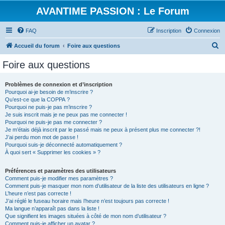
AVANTIME PASSION : Le Forum
FAQ
Inscription
Connexion
R
Accueil du forum
Foire aux questions
e
Foire aux questions
c
h
Problèmes de connexion et d’inscription
Pourquoi ai-je besoin de m’inscrire ?
e
Qu’est-ce que la COPPA ?
r
Pourquoi ne puis-je pas m’inscrire ?
Je suis inscrit mais je ne peux pas me connecter !
c
Pourquoi ne puis-je pas me connecter ?
Je m’étais déjà inscrit par le passé mais ne peux à présent plus me connecter ?!
h
J’ai perdu mon mot de passe !
e
Pourquoi suis-je déconnecté automatiquement ?
À quoi sert « Supprimer les cookies » ?
r
Préférences et paramètres des utilisateurs
Comment puis-je modifier mes paramètres ?
Comment puis-je masquer mon nom d’utilisateur de la liste des utilisateurs en ligne ?
L’heure n’est pas correcte !
J’ai réglé le fuseau horaire mais l’heure n’est toujours pas correcte !
Ma langue n’apparaît pas dans la liste !
Que signifient les images situées à côté de mon nom d’utilisateur ?
Comment puis-je afficher un avatar ?