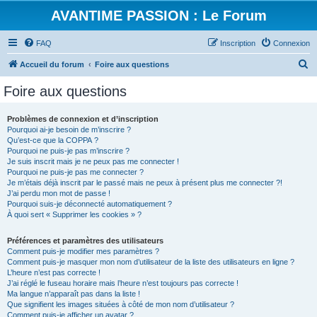
AVANTIME PASSION : Le Forum
FAQ
Inscription
Connexion
R
Accueil du forum
Foire aux questions
e
Foire aux questions
c
h
Problèmes de connexion et d’inscription
Pourquoi ai-je besoin de m’inscrire ?
e
Qu’est-ce que la COPPA ?
r
Pourquoi ne puis-je pas m’inscrire ?
Je suis inscrit mais je ne peux pas me connecter !
c
Pourquoi ne puis-je pas me connecter ?
Je m’étais déjà inscrit par le passé mais ne peux à présent plus me connecter ?!
h
J’ai perdu mon mot de passe !
e
Pourquoi suis-je déconnecté automatiquement ?
À quoi sert « Supprimer les cookies » ?
r
Préférences et paramètres des utilisateurs
Comment puis-je modifier mes paramètres ?
Comment puis-je masquer mon nom d’utilisateur de la liste des utilisateurs en ligne ?
L’heure n’est pas correcte !
J’ai réglé le fuseau horaire mais l’heure n’est toujours pas correcte !
Ma langue n’apparaît pas dans la liste !
Que signifient les images situées à côté de mon nom d’utilisateur ?
Comment puis-je afficher un avatar ?