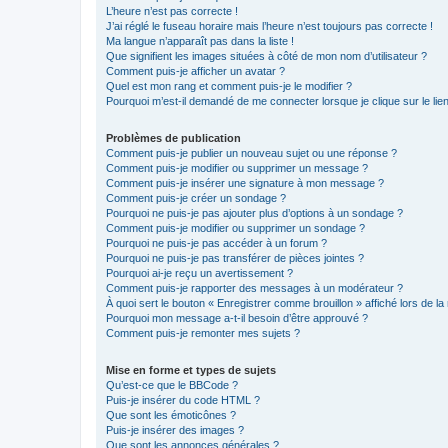
L’heure n’est pas correcte !
J’ai réglé le fuseau horaire mais l’heure n’est toujours pas correcte !
Ma langue n’apparaît pas dans la liste !
Que signifient les images situées à côté de mon nom d’utilisateur ?
Comment puis-je afficher un avatar ?
Quel est mon rang et comment puis-je le modifier ?
Pourquoi m’est-il demandé de me connecter lorsque je clique sur le lien 
Problèmes de publication
Comment puis-je publier un nouveau sujet ou une réponse ?
Comment puis-je modifier ou supprimer un message ?
Comment puis-je insérer une signature à mon message ?
Comment puis-je créer un sondage ?
Pourquoi ne puis-je pas ajouter plus d’options à un sondage ?
Comment puis-je modifier ou supprimer un sondage ?
Pourquoi ne puis-je pas accéder à un forum ?
Pourquoi ne puis-je pas transférer de pièces jointes ?
Pourquoi ai-je reçu un avertissement ?
Comment puis-je rapporter des messages à un modérateur ?
À quoi sert le bouton « Enregistrer comme brouillon » affiché lors de la 
Pourquoi mon message a-t-il besoin d’être approuvé ?
Comment puis-je remonter mes sujets ?
Mise en forme et types de sujets
Qu’est-ce que le BBCode ?
Puis-je insérer du code HTML ?
Que sont les émoticônes ?
Puis-je insérer des images ?
Que sont les annonces générales ?