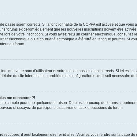
t de passe soient corrects. Si la fonctionnalité de la COPPA est activée et que vous 
ains forums exigeront également que les nouvelles inscriptions doivent être activée
te lors de votre inscription. Si vous aviez reçu un courrier électronique, consultez l
r électronique ou le courrier électronique a été filtré en tant que pourriel. Si vo
rateur du forum.
out que votre nom d’utilisateur et votre mot de passe soient corrects. Si tel est le
iétaire du site internet ait un problème de configuration et qu’il soit nécessaire de l
 plus me connecter ?!
votre compte pour une quelconque raison. De plus, beaucoup de forums suppriment pér
 nouveau et essayez de participer plus activement aux discussions du forum.
 récupéré, il peut facilement être réinitialisé. Veuillez vous rendre sur la page de