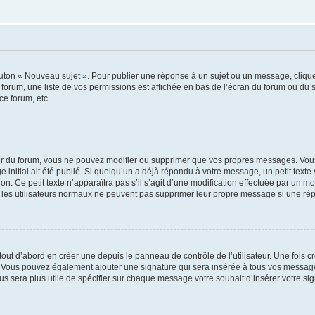
outon « Nouveau sujet ». Pour publier une réponse à un sujet ou un message, cliqu
 forum, une liste de vos permissions est affichée en bas de l’écran du forum ou du
ce forum, etc.
r du forum, vous ne pouvez modifier ou supprimer que vos propres messages. Vou
 initial ait été publié. Si quelqu’un a déjà répondu à votre message, un petit text
ion. Ce petit texte n’apparaîtra pas s’il s’agit d’une modification effectuée par un 
ue les utilisateurs normaux ne peuvent pas supprimer leur propre message si une ré
ut d’abord en créer une depuis le panneau de contrôle de l’utilisateur. Une fois c
ure. Vous pouvez également ajouter une signature qui sera insérée à tous vos mess
 vous sera plus utile de spécifier sur chaque message votre souhait d’insérer votre si