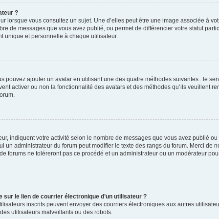
ateur ?
ur lorsque vous consultez un sujet. Une d’elles peut être une image associée à vo
mbre de messages que vous avez publié, ou permet de différencier votre statut parti
 unique et personnelle à chaque utilisateur.
ous pouvez ajouter un avatar en utilisant une des quatre méthodes suivantes : le serv
ent activer ou non la fonctionnalité des avatars et des méthodes qu’ils veuillent ren
forum.
ur, indiquent votre activité selon le nombre de messages que vous avez publié ou id
eul un administrateur du forum peut modifier le texte des rangs du forum. Merci de 
de forums ne toléreront pas ce procédé et un administrateur ou un modérateur pou
ur le lien de courrier électronique d’un utilisateur ?
s utilisateurs inscrits peuvent envoyer des courriers électroniques aux autres utili
es utilisateurs malveillants ou des robots.