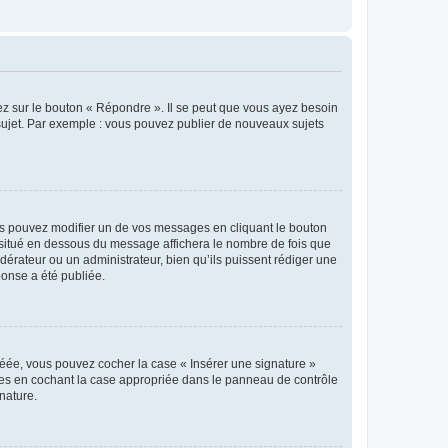
ez sur le bouton « Répondre ». Il se peut que vous ayez besoin
 sujet. Par exemple : vous pouvez publier de nouveaux sujets
s pouvez modifier un de vos messages en cliquant le bouton
e situé en dessous du message affichera le nombre de fois que
modérateur ou un administrateur, bien qu’ils puissent rédiger une
ponse a été publiée.
réée, vous pouvez cocher la case « Insérer une signature »
ages en cochant la case appropriée dans le panneau de contrôle
gnature.