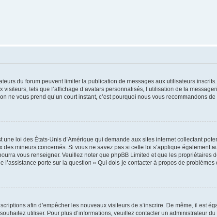
trateurs du forum peuvent limiter la publication de messages aux utilisateurs inscri
visiteurs, tels que l’affichage d’avatars personnalisés, l’utilisation de la messager
ription ne vous prend qu’un court instant, c’est pourquoi nous vous recommandons de l
t une loi des États-Unis d’Amérique qui demande aux sites internet collectant pot
 des mineurs concernés. Si vous ne savez pas si cette loi s’applique également au
 pourra vous renseigner. Veuillez noter que phpBB Limited et que les propriétaires
ue l’assistance porte sur la question « Qui dois-je contacter à propos de problèmes 
inscriptions afin d’empêcher les nouveaux visiteurs de s’inscrire. De même, il est é
s souhaitez utiliser. Pour plus d’informations, veuillez contacter un administrateur du