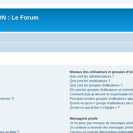
N : Le Forum
Niveaux des utilisateurs et groupes d’uti
Que sont les administrateurs ?
Que sont les modérateurs ?
Que sont les groupes d’utilisateurs ?
Où sont les groupes d’utilisateurs et commen
Comment puis-je devenir le responsable d’un
nnecter ?!
Pourquoi certains groupes d’utilisateurs app
Qu’est-ce qu’un « groupe d’utilisateurs par 
Qu’est-ce que le lien « L’équipe » ?
Messagerie privée
Je ne peux pas envoyer de messages privé
Je continue à recevoir des messages privés 
urs en ligne ?
J’ai reçu un courrier électronique indésirabl