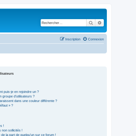
Rechercher
Recherche avancé
Inscription
Connexion
lisateurs
t puis-je en rejoindre un ?
 groupe d’utilisateurs ?
araissent dans une couleur différente ?
défaut » ?
s !
non sollicités !
e de la part de quelqu’un sur ce forum !