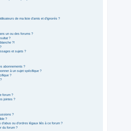
lisateurs de ma liste d’amis et d’ignorés ?
ans un ou des forums ?
sultat ?
blanche ?!
?
ssages et sujets ?
t les abonnements ?
onner à un sujet spécifique ?
ifique ?
 ?
ce forum ?
s jointes ?
cussions ?
ible ?
 d’abus ou d’ordres légaux liés à ce forum ?
r du forum ?