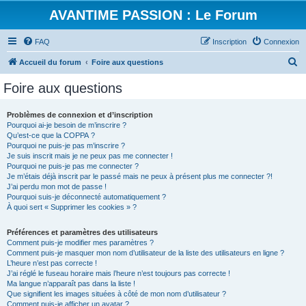
AVANTIME PASSION : Le Forum
FAQ
Inscription
Connexion
R
Accueil du forum
Foire aux questions
e
Foire aux questions
c
h
Problèmes de connexion et d’inscription
Pourquoi ai-je besoin de m’inscrire ?
e
Qu’est-ce que la COPPA ?
r
Pourquoi ne puis-je pas m’inscrire ?
Je suis inscrit mais je ne peux pas me connecter !
c
Pourquoi ne puis-je pas me connecter ?
Je m’étais déjà inscrit par le passé mais ne peux à présent plus me connecter ?!
h
J’ai perdu mon mot de passe !
e
Pourquoi suis-je déconnecté automatiquement ?
À quoi sert « Supprimer les cookies » ?
r
Préférences et paramètres des utilisateurs
Comment puis-je modifier mes paramètres ?
Comment puis-je masquer mon nom d’utilisateur de la liste des utilisateurs en ligne ?
L’heure n’est pas correcte !
J’ai réglé le fuseau horaire mais l’heure n’est toujours pas correcte !
Ma langue n’apparaît pas dans la liste !
Que signifient les images situées à côté de mon nom d’utilisateur ?
Comment puis-je afficher un avatar ?